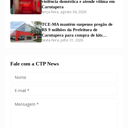
violência doméstica e atende vítima em
Carutapera
terça-feira, agosto 04, 2026
TCE-MA mantém suspenso pregão de
R$ 9 milhões da Prefeitura de
Carutapera para compra de kits
sexta-feira, julho 31, 2026
educacionais
Fale com a CTP News