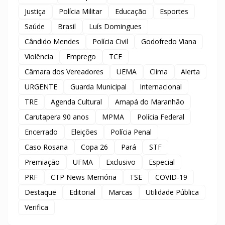
Justiça
Polícia Militar
Educação
Esportes
Saúde
Brasil
Luís Domingues
Cândido Mendes
Polícia Civil
Godofredo Viana
Violência
Emprego
TCE
Câmara dos Vereadores
UEMA
Clima
Alerta
URGENTE
Guarda Municipal
Internacional
TRE
Agenda Cultural
Amapá do Maranhão
Carutapera 90 anos
MPMA
Polícia Federal
Encerrado
Eleições
Polícia Penal
Caso Rosana
Copa 26
Pará
STF
Premiação
UFMA
Exclusivo
Especial
PRF
CTP News Memória
TSE
COVID-19
Destaque
Editorial
Marcas
Utilidade Pública
Verifica