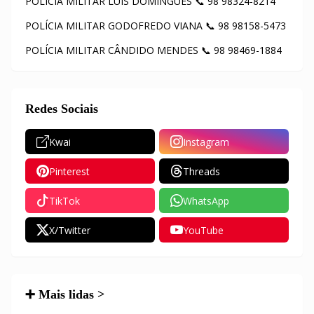
POLÍCIA MILITAR LUÍS DOMINGUES 📞 98 98324-8214
POLÍCIA MILITAR GODOFREDO VIANA 📞 98 98158-5473
POLÍCIA MILITAR CÂNDIDO MENDES 📞 98 98469-1884
Redes Sociais
Kwai
Instagram
Pinterest
Threads
TikTok
WhatsApp
X/Twitter
YouTube
➕ Mais lidas >