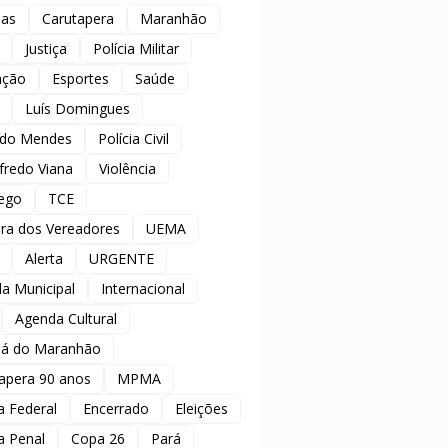
ias
Carutapera
Maranhão
Justiça
Polícia Militar
ação
Esportes
Saúde
Luís Domingues
ido Mendes
Polícia Civil
redo Viana
Violência
ego
TCE
ra dos Vereadores
UEMA
Alerta
URGENTE
a Municipal
Internacional
Agenda Cultural
á do Maranhão
apera 90 anos
MPMA
ia Federal
Encerrado
Eleições
ia Penal
Copa 26
Pará