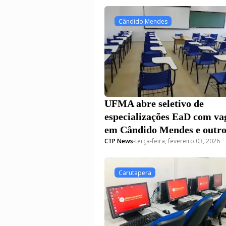
Cândido Mendes
UFMA abre seletivo de
especializações EaD com va
em Cândido Mendes e outro
CTP News
-
terça-feira, fevereiro 03, 2026
polos do Maranhão
Carutapera