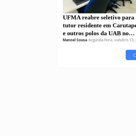
UFMA reabre seletivo para
tutor residente em Carutap
e outros polos da UAB no
Manoel Sousa
-
segunda-feira, outubro 13,
Maranhão
C