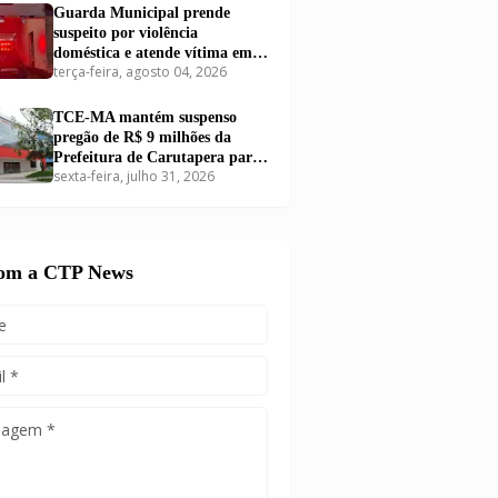
Guarda Municipal prende
suspeito por violência
doméstica e atende vítima em
terça-feira, agosto 04, 2026
Carutapera
TCE-MA mantém suspenso
pregão de R$ 9 milhões da
Prefeitura de Carutapera para
sexta-feira, julho 31, 2026
compra de kits educacionais
com a CTP News