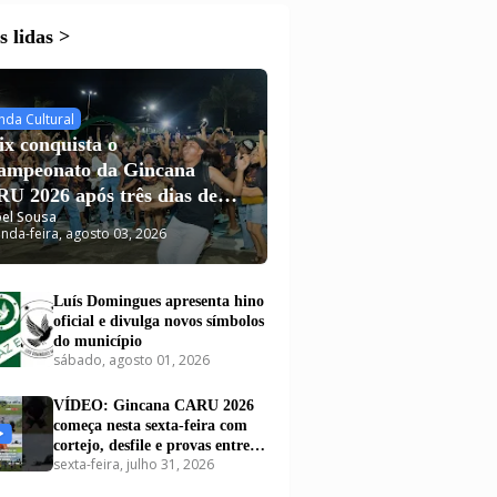
 lidas >
nda Cultural
ix conquista o
campeonato da Gincana
U 2026 após três dias de
el Sousa
putas em Carutapera
nda-feira, agosto 03, 2026
Luís Domingues apresenta hino
oficial e divulga novos símbolos
do município
sábado, agosto 01, 2026
VÍDEO: Gincana CARU 2026
começa nesta sexta-feira com
cortejo, desfile e provas entre
sexta-feira, julho 31, 2026
equipes em Carutapera