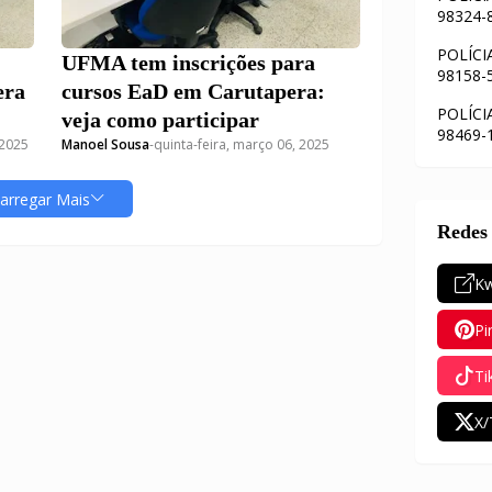
98324-
POLÍCI
UFMA tem inscrições para
98158-
era
cursos EaD em Carutapera:
POLÍCI
veja como participar
98469-
 2025
Manoel Sousa
-
quinta-feira, março 06, 2025
arregar Mais
Redes 
Kw
Pi
Ti
X/