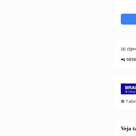
✉️ ctp
📲 989
⚽ Tabel
Veja 