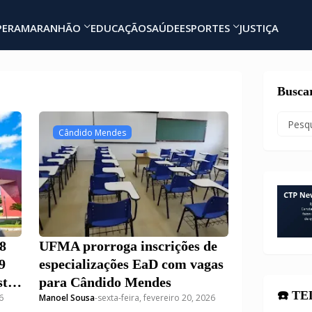
PERA
MARANHÃO
EDUCAÇÃO
SAÚDE
ESPORTES
JUSTIÇA
Busca
Cândido Mendes
8
UFMA prorroga inscrições de
9
especializações EaD com vagas
sta
para Cândido Mendes
☎️ T
6
Manoel Sousa
-
sexta-feira, fevereiro 20, 2026