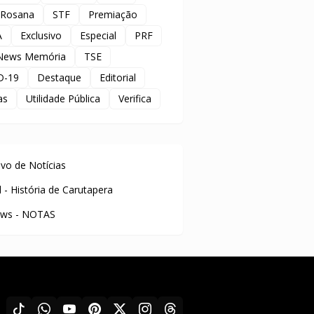
 Rosana
STF
Premiação
A
Exclusivo
Especial
PRF
News Memória
TSE
D-19
Destaque
Editorial
as
Utilidade Pública
Verifica
uivo de Notícias
l - História de Carutapera
ws - NOTAS