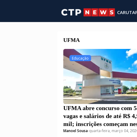
CARUTA
UFMA
Educação
UFMA abre concurso com 5
vagas e salários de até R$ 4,
mil; inscrições começam ne
Manoel Sousa
-
quarta-feira, março 04, 202
quarta-feira (4)