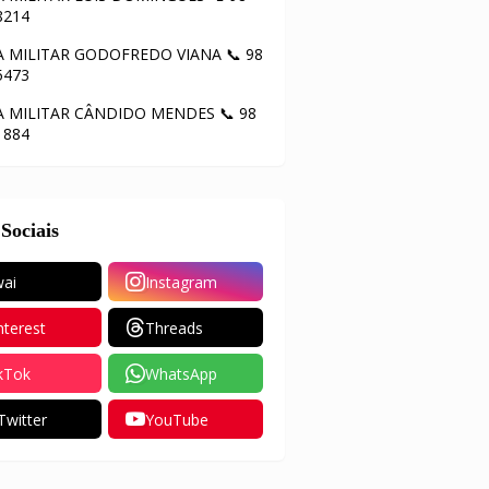
8214
A MILITAR GODOFREDO VIANA 📞 98
5473
A MILITAR CÂNDIDO MENDES 📞 98
1884
Sociais
ai
Instagram
nterest
Threads
kTok
WhatsApp
Twitter
YouTube