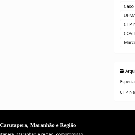
Caso
UFM
CTP 
COVI
Marc
🗃️ Arq
Especia
CTP Ne
 Carutapera, Maranhão e Região
rutapera, Maranhão e região, compromisso,