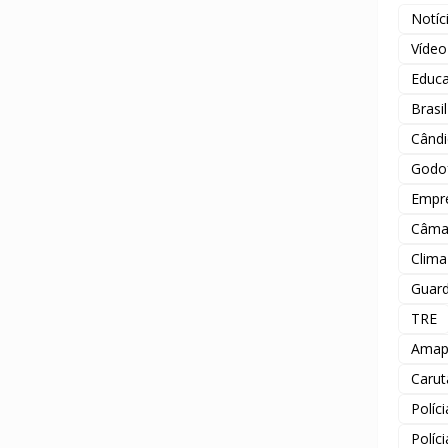
Notíc
Vídeo
Educ
Brasil
Când
Godof
Empr
Câma
Clima
Guard
TRE
Amap
Carut
Políc
Políc