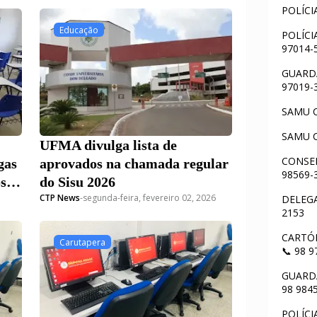
POLÍCI
Educação
POLÍCI
97014-
GUARDA
97019-
SAMU C
SAMU C
UFMA divulga lista de
CONSEL
gas
aprovados na chamada regular
98569-
s
do Sisu 2026
CTP News
-
segunda-feira, fevereiro 02, 2026
DELEGA
2153
CARTÓR
Carutapera
📞 98 
GUARDA
98 984
POLÍCI