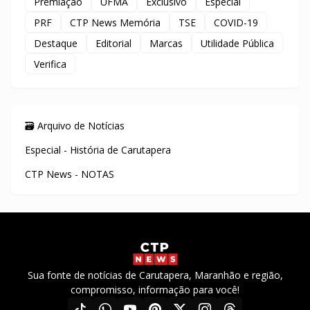
Premiação
UFMA
Exclusivo
Especial
PRF
CTP News Memória
TSE
COVID-19
Destaque
Editorial
Marcas
Utilidade Pública
Verifica
🗃️ Arquivo de Notícias
Especial - História de Carutapera
CTP News - NOTAS
Sua fonte de notícias de Carutapera, Maranhão e região,
compromisso, informação para você!