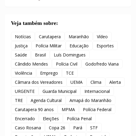
Veja também sobre:
Notícias
Carutapera
Maranhão
Vídeo
Justiça
Polícia Militar
Educação
Esportes
Saúde
Brasil
Luís Domingues
Cândido Mendes
Polícia Civil
Godofredo Viana
Violência
Emprego
TCE
Câmara dos Vereadores
UEMA
Clima
Alerta
URGENTE
Guarda Municipal
Internacional
TRE
Agenda Cultural
Amapá do Maranhão
Carutapera 90 anos
MPMA
Polícia Federal
Encerrado
Eleições
Polícia Penal
Caso Rosana
Copa 26
Pará
STF