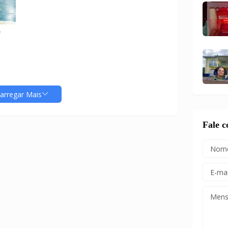
e
arregar Mais
Fale 