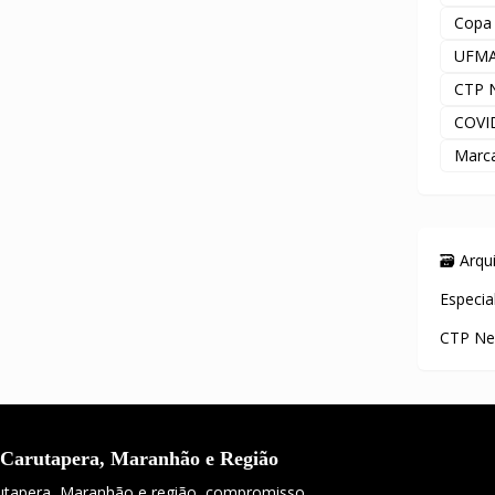
Copa
UFM
CTP 
COVI
Marc
🗃️ Arq
Especia
CTP Ne
 Carutapera, Maranhão e Região
rutapera, Maranhão e região, compromisso,