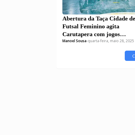
Abertura da Taça Cidade d
Futsal Feminino agita
Carutapera com jogos
Manoel Sousa
-
quarta-feira, maio 28, 2025
emocionantes e viradas de
placar
C