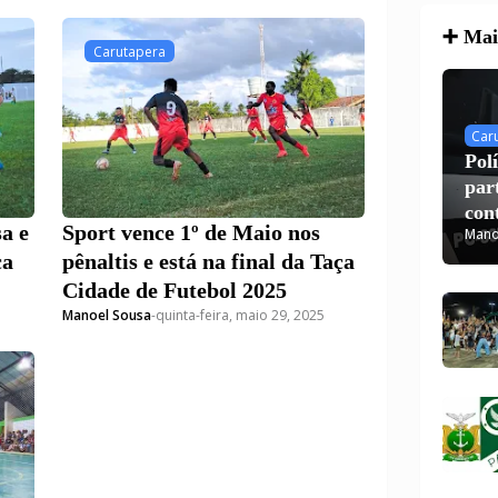
violência
➕ Mais
Carutapera
Car
Pol
par
con
a e
Sport vence 1º de Maio nos
Mano
Car
ça
pênaltis e está na final da Taça
Cidade de Futebol 2025
Manoel Sousa
-
quinta-feira, maio 29, 2025