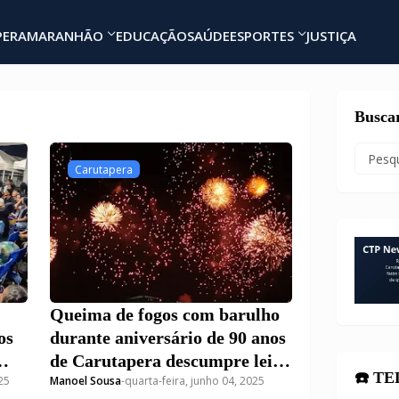
PERA
MARANHÃO
EDUCAÇÃO
SAÚDE
ESPORTES
JUSTIÇA
Busca
Carutapera
Queima de fogos com barulho
os
durante aniversário de 90 anos
de Carutapera descumpre leis
☎️ T
25
Manoel Sousa
-
quarta-feira, junho 04, 2025
estadual e municipal