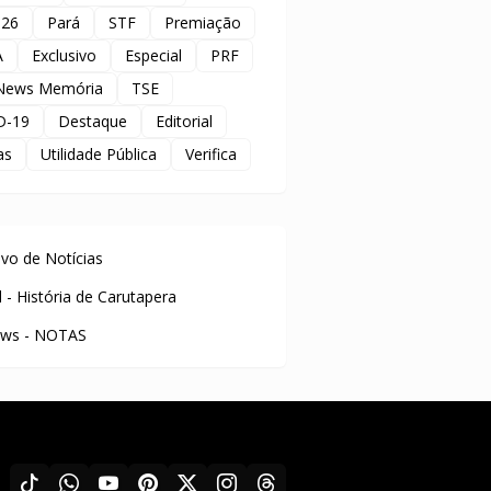
 26
Pará
STF
Premiação
A
Exclusivo
Especial
PRF
News Memória
TSE
D-19
Destaque
Editorial
as
Utilidade Pública
Verifica
uivo de Notícias
l - História de Carutapera
ws - NOTAS