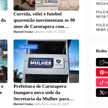
98324-
POLÍCI
Corrida, vôlei e futebol
98158-
 da
quarentão movimentam os 90
POLÍCI
anos de Carutapera com
98469-
Manoel Sousa
-
sábado, maio 31, 2025
emoção e títulos
Carutapera
Redes 
Kw
Pi
Ti
 e
Prefeitura de Carutapera
e
Inaugura nova sede da
X/
Secretaria da Mulher para
Manoel Sousa
-
sexta-feira, maio 30, 2025
fortalecer apoio às vítimas de