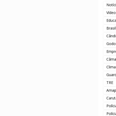
Notíc
Vídeo
Educ
Brasil
Când
Godof
Empr
Câma
Clima
Guard
TRE
Amap
Carut
Políc
Políc