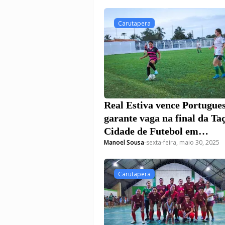
Carutapera
Real Estiva vence Portugues
garante vaga na final da Ta
Cidade de Futebol em
Manoel Sousa
-
sexta-feira, maio 30, 2025
Carutapera
Carutapera