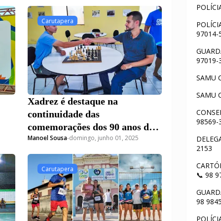
POLÍCI
Carutapera
POLÍCI
97014-
GUARDA
97019-
SAMU C
SAMU C
Xadrez é destaque na
CONSEL
continuidade das
98569-
comemorações dos 90 anos de
Manoel Sousa
-
domingo, junho 01, 2025
Carutapera neste domingo (1º)
DELEGA
2153
CARTÓR
Carutapera
📞 98 
GUARDA
98 984
POLÍCI