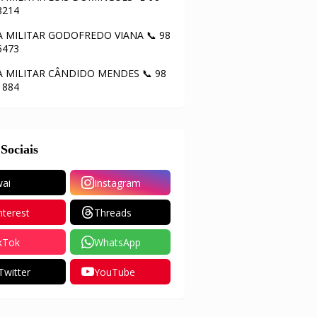
8214
A MILITAR GODOFREDO VIANA 📞 98
5473
A MILITAR CÂNDIDO MENDES 📞 98
1884
Sociais
ai
Instagram
nterest
Threads
kTok
WhatsApp
Twitter
YouTube