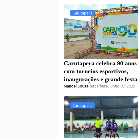
Carutapera
Carutapera celebra 90 anos
com torneios esportivos,
inaugurações e grande festa
Manoel Sousa
-
terça-feira, junho 03, 2025
Carutapera