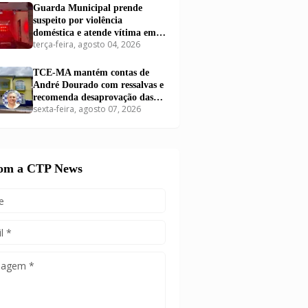
Guarda Municipal prende
suspeito por violência
doméstica e atende vítima em
terça-feira, agosto 04, 2026
Carutapera
TCE-MA mantém contas de
André Dourado com ressalvas e
recomenda desaprovação das
sexta-feira, agosto 07, 2026
contas de Dr. Airton
com a CTP News