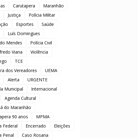
ias
Carutapera
Maranhão
Justiça
Polícia Militar
ação
Esportes
Saúde
Luís Domingues
ido Mendes
Polícia Civil
redo Viana
Violência
ego
TCE
ra dos Vereadores
UEMA
Alerta
URGENTE
a Municipal
Internacional
Agenda Cultural
á do Maranhão
apera 90 anos
MPMA
ia Federal
Encerrado
Eleições
ia Penal
Caso Rosana