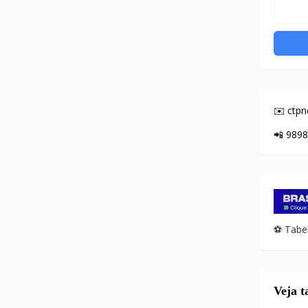
✉️ ctp
📲 989
⚽ Tabel
Veja 