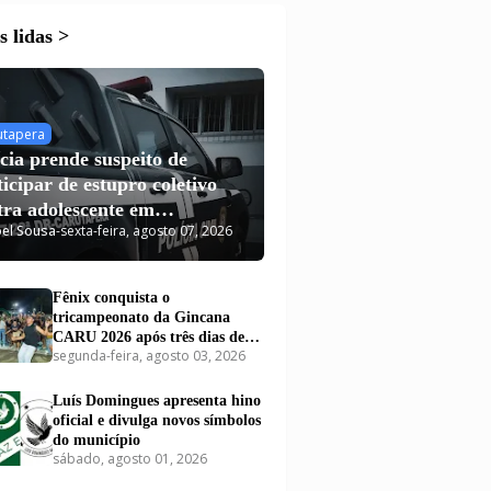
 lidas >
utapera
ícia prende suspeito de
ticipar de estupro coletivo
tra adolescente em
el Sousa
-
sexta-feira, agosto 07, 2026
utapera
Fênix conquista o
tricampeonato da Gincana
CARU 2026 após três dias de
segunda-feira, agosto 03, 2026
disputas em Carutapera
Luís Domingues apresenta hino
oficial e divulga novos símbolos
do município
sábado, agosto 01, 2026