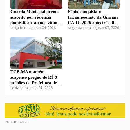
Guarda Municipal prende
Fênix conquista o
suspeito por violência
tricampeonato da Gincana
doméstica e atende vítima
CARU 2026 após três dias
terça-feira, agosto 04, 2026
segunda-feira, agosto 03, 2026
em Carutapera
de disputas em Carutapera
TCE-MA mantém
suspenso pregão de R$ 9
milhões da Prefeitura de
sexta-feira, julho 31, 2026
Carutapera para compra
de kits educacionais
PUBLICIDADE