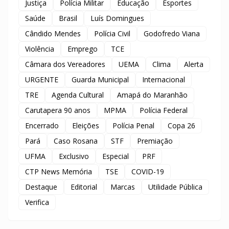
Justiça
Polícia Militar
Educação
Esportes
Saúde
Brasil
Luís Domingues
Cândido Mendes
Polícia Civil
Godofredo Viana
Violência
Emprego
TCE
Câmara dos Vereadores
UEMA
Clima
Alerta
URGENTE
Guarda Municipal
Internacional
TRE
Agenda Cultural
Amapá do Maranhão
Carutapera 90 anos
MPMA
Polícia Federal
Encerrado
Eleições
Polícia Penal
Copa 26
Pará
Caso Rosana
STF
Premiação
UFMA
Exclusivo
Especial
PRF
CTP News Memória
TSE
COVID-19
Destaque
Editorial
Marcas
Utilidade Pública
Verifica