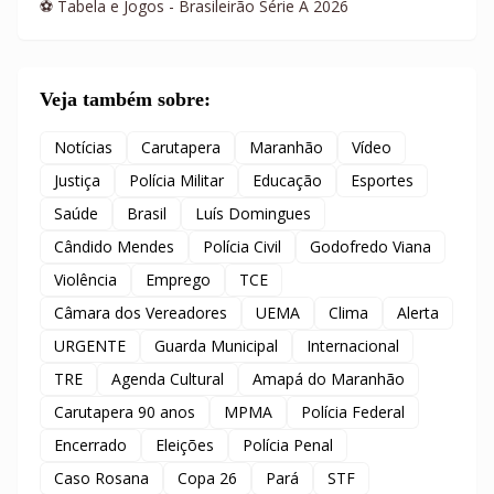
⚽ Tabela e Jogos - Brasileirão Série A 2026
Veja também sobre:
Notícias
Carutapera
Maranhão
Vídeo
Justiça
Polícia Militar
Educação
Esportes
Saúde
Brasil
Luís Domingues
Cândido Mendes
Polícia Civil
Godofredo Viana
Violência
Emprego
TCE
Câmara dos Vereadores
UEMA
Clima
Alerta
URGENTE
Guarda Municipal
Internacional
TRE
Agenda Cultural
Amapá do Maranhão
Carutapera 90 anos
MPMA
Polícia Federal
Encerrado
Eleições
Polícia Penal
Caso Rosana
Copa 26
Pará
STF