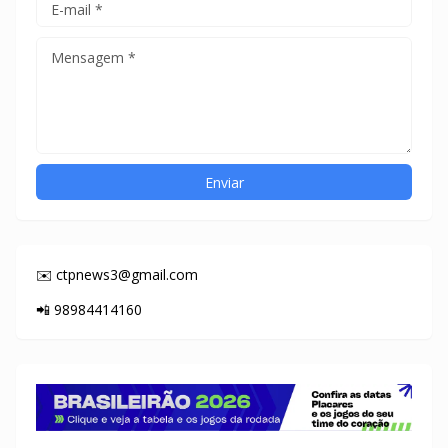
✉️ ctpnews3@gmail.com
📲 98984414160