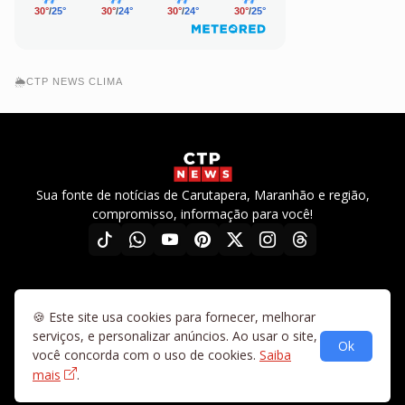
🌦️CTP NEWS CLIMA
Sua fonte de notícias de Carutapera, Maranhão e região,
compromisso, informação para você!
🍪 Este site usa cookies para fornecer, melhorar
Home
Diretrizes
Sobre nós
Fale conosco
Termos de uso
serviços, e personalizar anúncios. Ao usar o site,
Ok
Política de privacidade
Mapa do site
Vídeos
você concorda com o uso de cookies.
Saiba
mais
.
©2025-2026 CTP News. Todos os direitos reservados.