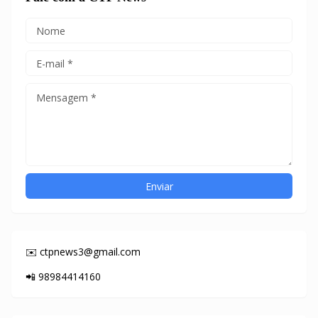
✉️ ctpnews3@gmail.com
📲 98984414160