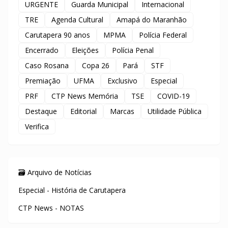
URGENTE
Guarda Municipal
Internacional
TRE
Agenda Cultural
Amapá do Maranhão
Carutapera 90 anos
MPMA
Polícia Federal
Encerrado
Eleições
Polícia Penal
Caso Rosana
Copa 26
Pará
STF
Premiação
UFMA
Exclusivo
Especial
PRF
CTP News Memória
TSE
COVID-19
Destaque
Editorial
Marcas
Utilidade Pública
Verifica
🗃️ Arquivo de Notícias
Especial - História de Carutapera
CTP News - NOTAS