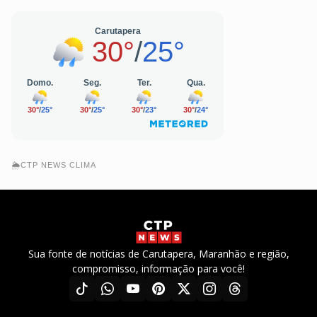
🌦️CTP NEWS CLIMA
Sua fonte de notícias de Carutapera, Maranhão e região,
compromisso, informação para você!