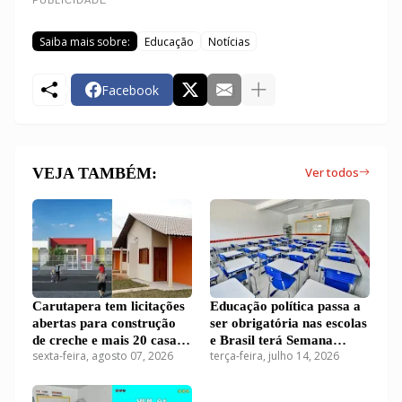
PUBLICIDADE
Saiba mais sobre:
Educação
Notícias
Facebook
VEJA TAMBÉM:
Ver todos
Carutapera tem licitações
Educação política passa a
abertas para construção
ser obrigatória nas escolas
de creche e mais 20 casas
e Brasil terá Semana
sexta-feira, agosto 07, 2026
terça-feira, julho 14, 2026
populares
Nacional da Ética e da
Cidadania