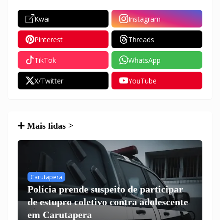
Kwai
Instagram
Pinterest
Threads
TikTok
WhatsApp
X/Twitter
YouTube
➕ Mais lidas >
Carutapera
Polícia prende suspeito de participar
de estupro coletivo contra adolescente
em Carutapera