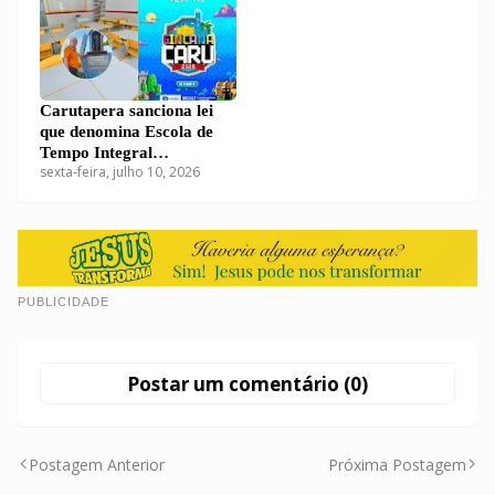
Carutapera sanciona lei
que denomina Escola de
Tempo Integral
sexta-feira, julho 10, 2026
Monsenhor Mário Racca e
lança edital da Gincana
Caru 2026
PUBLICIDADE
Postar um comentário (0)
Postagem Anterior
Próxima Postagem