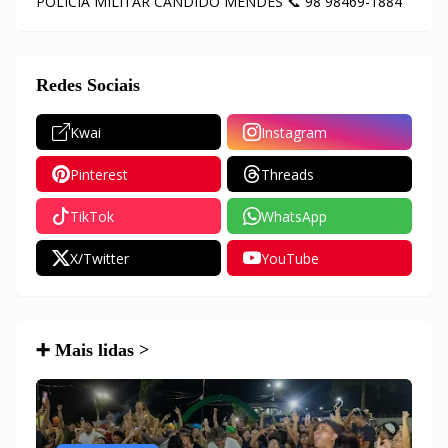
POLÍCIA MILITAR CÂNDIDO MENDES 📞 98 98469-1884
Redes Sociais
Kwai
Instagram
Pinterest
Threads
TikTok
WhatsApp
X/Twitter
YouTube
➕ Mais lidas >