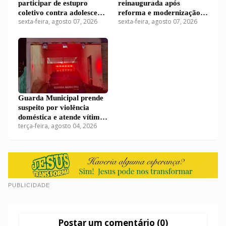
participar de estupro
reinaugurada após
coletivo contra adolescente
reforma e modernização
sexta-feira, agosto 07, 2026
sexta-feira, agosto 07, 2026
em Carutapera
do prédio
Guarda Municipal prende
suspeito por violência
doméstica e atende vítima
terça-feira, agosto 04, 2026
em Carutapera
PUBLICIDADE
Postar um comentário (0)