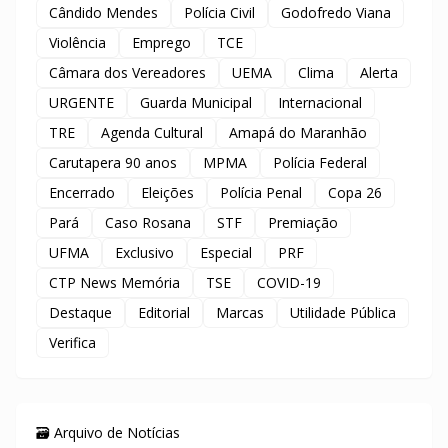
Cândido Mendes
Polícia Civil
Godofredo Viana
Violência
Emprego
TCE
Câmara dos Vereadores
UEMA
Clima
Alerta
URGENTE
Guarda Municipal
Internacional
TRE
Agenda Cultural
Amapá do Maranhão
Carutapera 90 anos
MPMA
Polícia Federal
Encerrado
Eleições
Polícia Penal
Copa 26
Pará
Caso Rosana
STF
Premiação
UFMA
Exclusivo
Especial
PRF
CTP News Memória
TSE
COVID-19
Destaque
Editorial
Marcas
Utilidade Pública
Verifica
🗃️ Arquivo de Notícias