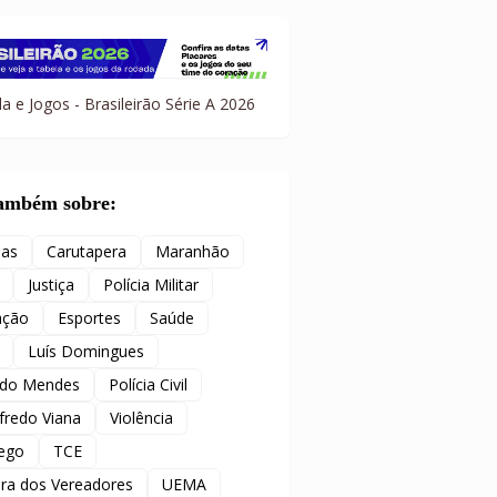
a e Jogos - Brasileirão Série A 2026
também sobre:
ias
Carutapera
Maranhão
Justiça
Polícia Militar
ação
Esportes
Saúde
Luís Domingues
ido Mendes
Polícia Civil
redo Viana
Violência
ego
TCE
ra dos Vereadores
UEMA