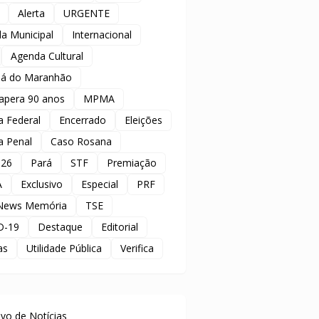
Alerta
URGENTE
a Municipal
Internacional
Agenda Cultural
á do Maranhão
apera 90 anos
MPMA
ia Federal
Encerrado
Eleições
ia Penal
Caso Rosana
 26
Pará
STF
Premiação
A
Exclusivo
Especial
PRF
News Memória
TSE
D-19
Destaque
Editorial
as
Utilidade Pública
Verifica
uivo de Notícias