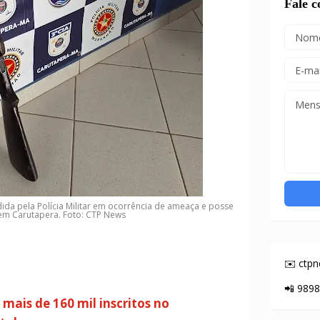
Fale 
ida pela Polícia Militar em ocorrência de ameaça e posse
 em Carutapera. Foto: CTP News
✉️ ctp
📲 989
 mais de 160 mil inscritos no