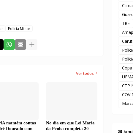
Clima
Guard
TRE
as
Polícia Militar
Amap
Carut
Políc
Políc
Copa
Ver todos
UFM
CTP 
COVI
Marc
A mantém contas
No dia em que Lei Maria
dré Dourado com
da Penha completa 20
🗃️ Arq