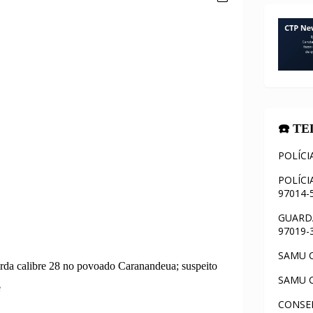
☎️ T
POLÍCI
POLÍCI
97014-
GUARDA
97019-
SAMU C
arda calibre 28 no povoado Caranandeua; suspeito
SAMU C
e
CONSEL