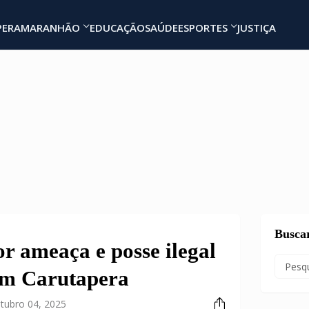
PERA
MARANHÃO
EDUCAÇÃO
SAÚDE
ESPORTES
JUSTIÇA
Busca
r ameaça e posse ilegal
em Carutapera
tubro 04, 2025