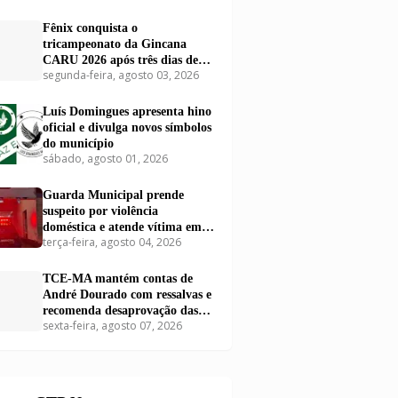
Fênix conquista o
tricampeonato da Gincana
CARU 2026 após três dias de
segunda-feira, agosto 03, 2026
disputas em Carutapera
Luís Domingues apresenta hino
oficial e divulga novos símbolos
do município
sábado, agosto 01, 2026
Guarda Municipal prende
suspeito por violência
doméstica e atende vítima em
terça-feira, agosto 04, 2026
Carutapera
TCE-MA mantém contas de
André Dourado com ressalvas e
recomenda desaprovação das
sexta-feira, agosto 07, 2026
contas de Dr. Airton