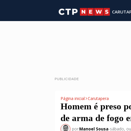
CARUTA
PUBLICIDADE
Página inicial
Carutapera
Homem é preso po
de arma de fogo 
por:
Manoel Sousa
-
sábado, ou