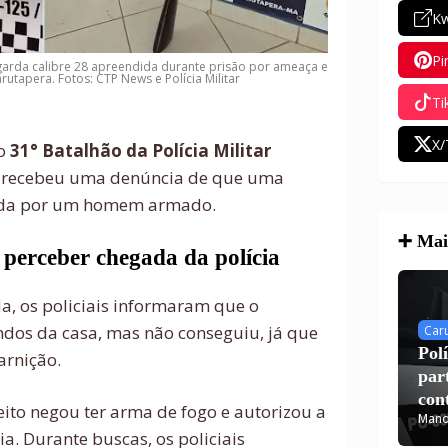
Kw
Pi
ingarda calibre 28 apreendida durante prisão por ameaça e
rutapera. Fotos: CTP News e Polícia Militar
Ti
X/
do
31° Batalhão da Polícia Militar
ço recebeu uma denúncia de que uma
ada por um homem armado.
➕ Mais
 perceber chegada da polícia
da, os policiais informaram que o
undos da casa, mas não conseguiu, já que
Car
Pol
arnição.
par
con
ito negou ter arma de fogo e autorizou a
Mano
Car
ia. Durante buscas, os policiais