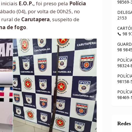
98569-
iniciais
E.O.P.,
foi preso pela
Polícia
bado (04), por volta de 00h25, no
DELEGA
2153
a rural de
Carutapera
, suspeito de
ma de fogo
.
CARTÓR
📞 98 
GUARDA
98 984
POLÍCI
98324-
POLÍCI
98158-
POLÍCI
98469-
Redes 