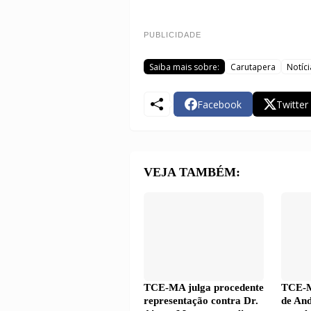
PUBLICIDADE
Saiba mais sobre:
Carutapera
Notíci
Facebook
Twitter
VEJA TAMBÉM:
TCE-MA julga procedente
TCE-M
representação contra Dr.
de An