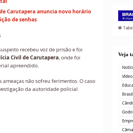
tal
o de Carutapera anuncia novo horário
uição de senhas
⚽ Tabel
s
uspeito recebeu voz de prisão e foi
Veja 
ícia Civil de Carutapera
, onde foi
rial apreendido.
Notíc
Vídeo
as ameaças não sofreu ferimentos. O caso
Educ
nvestigação da autoridade policial
Brasil
Când
Godof
Empr
Câma