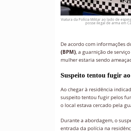
Viatura da Polícia Militar ao lado de esp
posse ilegal de arma em Ca
De acordo com informações 
(BPM)
, a guarnição de servi
mulher estaria sendo ameaç
Suspeito tentou fugir ao
Ao chegar à residência indica
suspeito tentou fugir pelos f
o local estava cercado pela gu
Durante a abordagem, o suspe
entrada da polícia na residênc