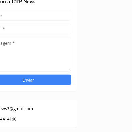
com a CTP News
news3@gmail.com
84414160