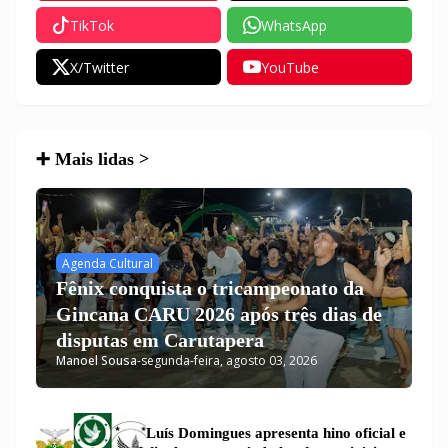
TikTok
WhatsApp
X/Twitter
YouTube
➕ Mais lidas >
Agenda Cultural
Fênix conquista o tricampeonato da
Gincana CARU 2026 após três dias de
disputas em Carutapera
Manoel Sousa
-
segunda-feira, agosto 03, 2026
Luís Domingues apresenta hino oficial e