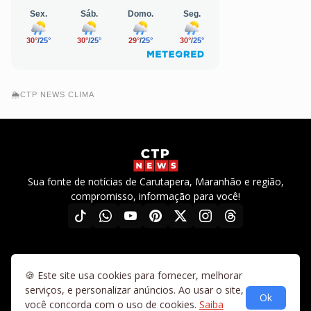
🌦️CTP NEWS CLIMA
Sua fonte de notícias de Carutapera, Maranhão e região,
compromisso, informação para você!
🍪 Este site usa cookies para fornecer, melhorar
Home
Diretrizes
Sobre nós
Fale conosco
Termos de uso
serviços, e personalizar anúncios. Ao usar o site,
Ok
Política de privacidade
Mapa do site
Vídeos
você concorda com o uso de cookies.
Saiba