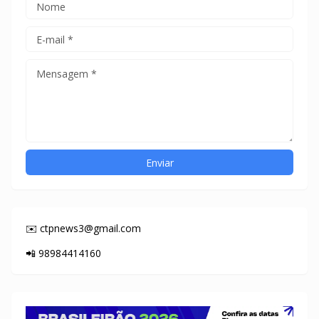
✉️ ctpnews3@gmail.com
📲 98984414160