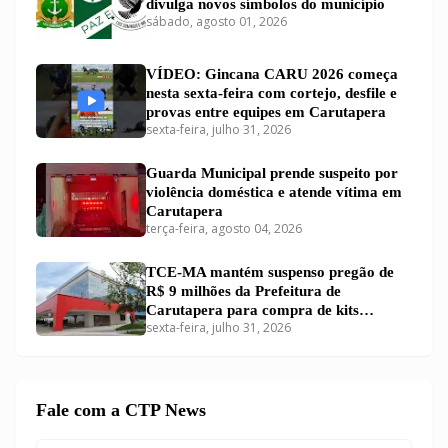
divulga novos símbolos do município
sábado, agosto 01, 2026
VÍDEO: Gincana CARU 2026 começa
nesta sexta-feira com cortejo, desfile e
provas entre equipes em Carutapera
sexta-feira, julho 31, 2026
Guarda Municipal prende suspeito por
violência doméstica e atende vítima em
Carutapera
terça-feira, agosto 04, 2026
TCE-MA mantém suspenso pregão de
R$ 9 milhões da Prefeitura de
Carutapera para compra de kits
sexta-feira, julho 31, 2026
educacionais
Fale com a CTP News