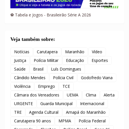
⚽ Tabela e Jogos - Brasileirão Série A 2026
Veja também sobre:
Notícias
Carutapera
Maranhão
Vídeo
Justiça
Polícia Militar
Educação
Esportes
Saúde
Brasil
Luís Domingues
Cândido Mendes
Polícia Civil
Godofredo Viana
Violência
Emprego
TCE
Câmara dos Vereadores
UEMA
Clima
Alerta
URGENTE
Guarda Municipal
Internacional
TRE
Agenda Cultural
Amapá do Maranhão
Carutapera 90 anos
MPMA
Polícia Federal