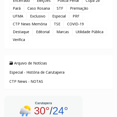
Encerrado
Eleições
Polícia Penal
Copa 26
Pará
Caso Rosana
STF
Premiação
UFMA
Exclusivo
Especial
PRF
CTP News Memória
TSE
COVID-19
Destaque
Editorial
Marcas
Utilidade Pública
Verifica
🗃️ Arquivo de Notícias
Especial - História de Carutapera
CTP News - NOTAS