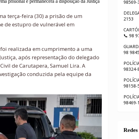
ema prisional e permanecerá à disposição da Justiça
98569-
DELEGA
ima terça-feira (30) a prisão de um
2153
me de estupro de vulnerável em
CARTÓR
📞 98 
GUARDA
o foi realizada em cumprimento a uma
98 984
Justiça, após representação do delegado
POLÍCI
 Civil de Carutapera, Samuel Lira. A
98324-
vestigação conduzida pela equipe da
POLÍCI
98158-
POLÍCI
98469-
Redes 