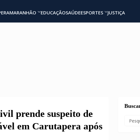
PERA
MARANHÃO
EDUCAÇÃO
SAÚDE
ESPORTES
JUSTIÇA
Busca
vil prende suspeito de
rável em Carutapera após