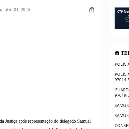
a, julho 01, 2026
☎️ T
POLÍCI
POLÍCI
97014-
GUARDA
97019-
SAMU C
SAMU C
 da Justiça após representação do delegado Samuel
CONSEL