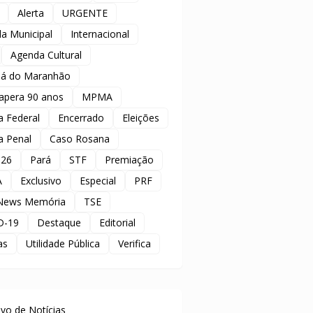
Alerta
URGENTE
a Municipal
Internacional
Agenda Cultural
á do Maranhão
apera 90 anos
MPMA
ia Federal
Encerrado
Eleições
ia Penal
Caso Rosana
 26
Pará
STF
Premiação
A
Exclusivo
Especial
PRF
News Memória
TSE
D-19
Destaque
Editorial
as
Utilidade Pública
Verifica
uivo de Notícias