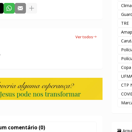
Clima
Guard
TRE
Amap
Ver todos
Carut
Políc
o
Políc
Copa
UFM
CTP 
COVI
Marc
um comentário (0)
🗃️ Arq