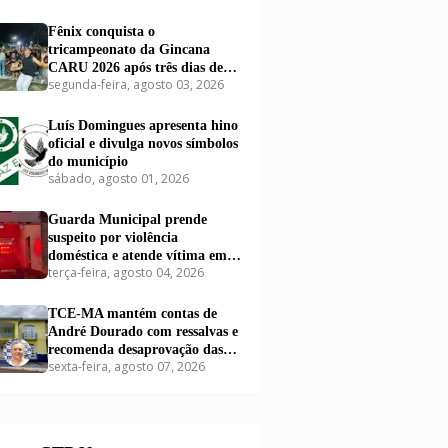
Fênix conquista o
tricampeonato da Gincana
CARU 2026 após três dias de
segunda-feira, agosto 03, 2026
disputas em Carutapera
Luís Domingues apresenta hino
oficial e divulga novos símbolos
do município
sábado, agosto 01, 2026
Guarda Municipal prende
suspeito por violência
doméstica e atende vítima em
terça-feira, agosto 04, 2026
Carutapera
TCE-MA mantém contas de
André Dourado com ressalvas e
recomenda desaprovação das
sexta-feira, agosto 07, 2026
contas de Dr. Airton