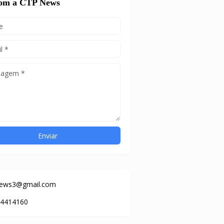
com a CTP News
news3@gmail.com
84414160