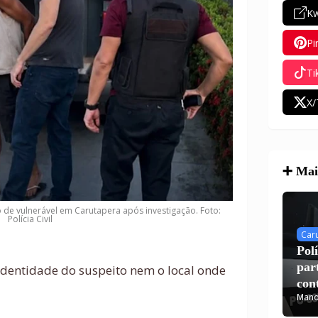
Kw
Pi
Ti
X/
➕ Mais
ro de vulnerável em Carutapera após investigação. Foto:
Polícia Civil
Car
Pol
par
 identidade do suspeito nem o local onde
con
Mano
Car