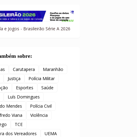
a e Jogos - Brasileirão Série A 2026
também sobre:
ias
Carutapera
Maranhão
Justiça
Polícia Militar
ação
Esportes
Saúde
Luís Domingues
ido Mendes
Polícia Civil
redo Viana
Violência
ego
TCE
ra dos Vereadores
UEMA