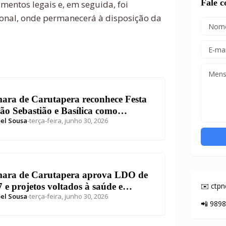
Fale 
mentos legais e, em seguida, foi
onal, onde permanecerá à disposição da
ara de Carutapera reconhece Festa
ão Sebastião e Basílica como
el Sousa
-
terça-feira, junho 30, 2026
imônios culturais e homenageia
rilhas juninas
ara de Carutapera aprova LDO de
 e projetos voltados à saúde e
✉️ ctp
el Sousa
-
terça-feira, junho 30, 2026
eção de símbolos religiosos
📲 989