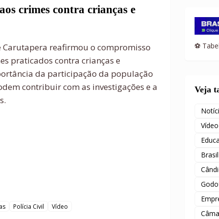
aos crimes contra crianças e
⚽ Tabel
e Carutapera reafirmou o compromisso
s praticados contra crianças e
portância da participação da população
dem contribuir com as investigações e a
Veja 
s.
Notíc
Vídeo
Educ
Brasil
Când
Godof
Empr
as
Polícia Civil
Vídeo
Câma