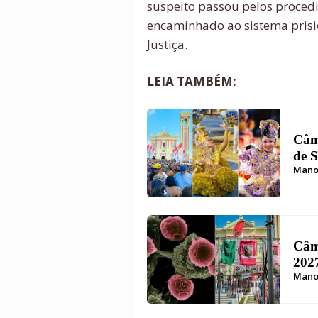
suspeito passou pelos procedi
encaminhado ao sistema prisi
Justiça.
LEIA TAMBÉM:
Câm
de S
Mano
patr
quad
Câm
2027
Mano
prot