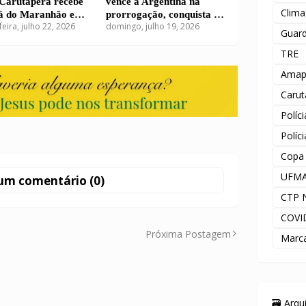
 Carutapera recebe
vence a Argentina na
Clima
 do Maranhão em
prorrogação, conquista o
feira, julho 22, 2026
domingo, julho 19, 2026
decisivo no Grupo 1
bicampeonato
Guard
TRE
Amap
Carut
Políc
Políc
Copa
UFM
um comentário (0)
CTP 
COVI
Próxima Postagem
Marc
🗃️ Arq