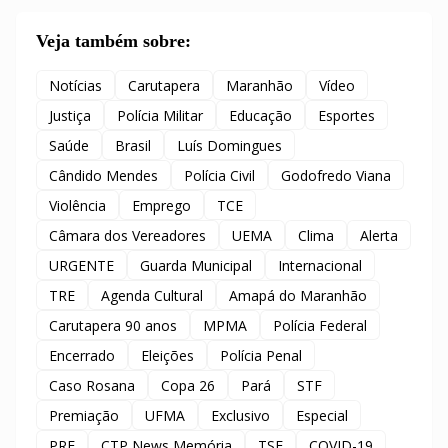
Veja também sobre:
Notícias
Carutapera
Maranhão
Vídeo
Justiça
Polícia Militar
Educação
Esportes
Saúde
Brasil
Luís Domingues
Cândido Mendes
Polícia Civil
Godofredo Viana
Violência
Emprego
TCE
Câmara dos Vereadores
UEMA
Clima
Alerta
URGENTE
Guarda Municipal
Internacional
TRE
Agenda Cultural
Amapá do Maranhão
Carutapera 90 anos
MPMA
Polícia Federal
Encerrado
Eleições
Polícia Penal
Caso Rosana
Copa 26
Pará
STF
Premiação
UFMA
Exclusivo
Especial
PRF
CTP News Memória
TSE
COVID-19