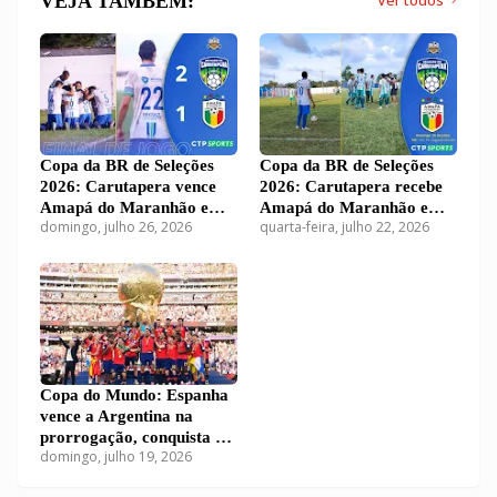
VEJA TAMBÉM:
Ver todos
Copa da BR de Seleções
Copa da BR de Seleções
2026: Carutapera vence
2026: Carutapera recebe
Amapá do Maranhão e
Amapá do Maranhão em
domingo, julho 26, 2026
quarta-feira, julho 22, 2026
segue na briga por vaga na
duelo decisivo no Grupo 1
segunda fase
Copa do Mundo: Espanha
vence a Argentina na
prorrogação, conquista o
domingo, julho 19, 2026
bicampeonato