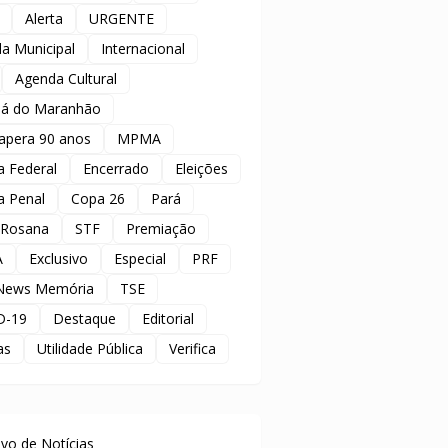
Alerta
URGENTE
a Municipal
Internacional
Agenda Cultural
á do Maranhão
apera 90 anos
MPMA
ia Federal
Encerrado
Eleições
ia Penal
Copa 26
Pará
 Rosana
STF
Premiação
A
Exclusivo
Especial
PRF
News Memória
TSE
D-19
Destaque
Editorial
as
Utilidade Pública
Verifica
uivo de Notícias