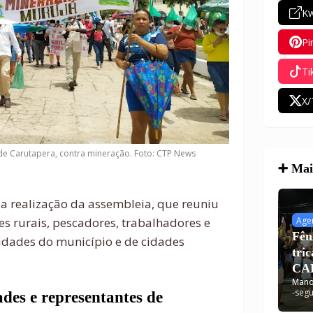
Kw
Pi
Ti
X/
de Carutapera, contra mineração. Foto: CTP News
➕ Mais
 realização da assembleia, que reuniu
Age
s rurais, pescadores, trabalhadores e
Fên
idades do município e de cidades
tri
CAR
Mano
dis
-
segu
ades e representantes de