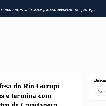
PERA
MARANHÃO
EDUCAÇÃO
SAÚDE
ESPORTES
JUSTIÇA
Busca
fesa do Rio Gurupi
s e termina com
tro de Carutapera