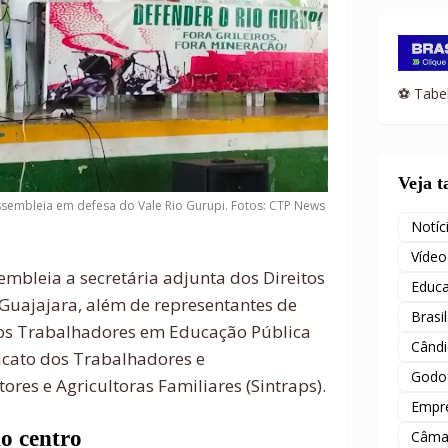
⚽ Tabel
Veja 
ssembleia em defesa do Vale Rio Gurupi. Fotos: CTP News
Notíc
Vídeo
bleia a secretária adjunta dos Direitos
Educ
 Guajajara, além de representantes de
Brasil
dos Trabalhadores em Educação Pública
Când
icato dos Trabalhadores e
Godof
ores e Agricultoras Familiares (Sintraps).
Empr
o centro
Câma