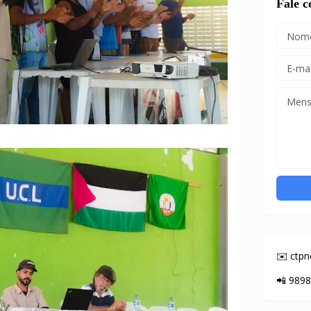
Fale 
✉️ ctp
📲 989