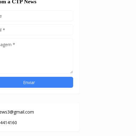
com a CTP News
news3@gmail.com
84414160