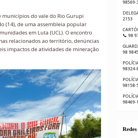
98569-
DELEGA
 municípios do vale do Rio Gurupi
2153
do (14), de uma assembleia popular
CARTÓR
munidades em Luta (UCL). O encontro
📞 98 
mas relacionados ao território, denúncias
GUARDA
veis impactos de atividades de mineração
98 984
POLÍCI
98324-
POLÍCI
98158-
POLÍCI
98469-
Redes 