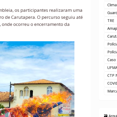
Clima
bleia, os participantes realizaram uma
Guard
ro de Carutapera. O percurso seguiu até
TRE
, onde ocorreu o encerramento da
Amap
Carut
Políc
Políc
Caso
UFM
CTP 
COVI
Marc
🗃️ Arq