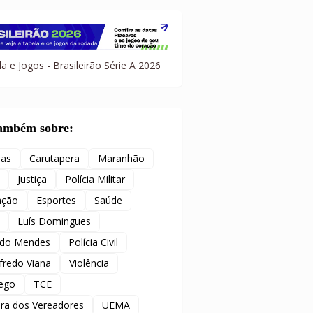
a e Jogos - Brasileirão Série A 2026
também sobre:
ias
Carutapera
Maranhão
Justiça
Polícia Militar
ação
Esportes
Saúde
Luís Domingues
ido Mendes
Polícia Civil
redo Viana
Violência
ego
TCE
ra dos Vereadores
UEMA