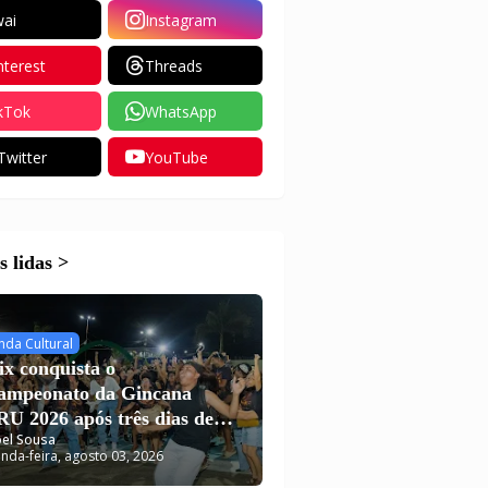
ai
Instagram
nterest
Threads
kTok
WhatsApp
Twitter
YouTube
 lidas >
nda Cultural
ix conquista o
campeonato da Gincana
U 2026 após três dias de
el Sousa
putas em Carutapera
nda-feira, agosto 03, 2026