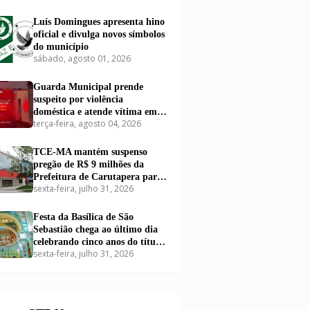
Luís Domingues apresenta hino
oficial e divulga novos símbolos
do município
sábado, agosto 01, 2026
Guarda Municipal prende
suspeito por violência
doméstica e atende vítima em
terça-feira, agosto 04, 2026
Carutapera
TCE-MA mantém suspenso
pregão de R$ 9 milhões da
Prefeitura de Carutapera para
sexta-feira, julho 31, 2026
compra de kits educacionais
Festa da Basílica de São
Sebastião chega ao último dia
celebrando cinco anos do título
sexta-feira, julho 31, 2026
de Basílica em Carutapera