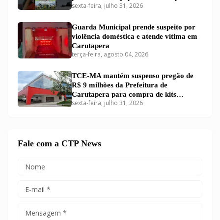
sexta-feira, julho 31, 2026
Guarda Municipal prende suspeito por
violência doméstica e atende vítima em
Carutapera
terça-feira, agosto 04, 2026
TCE-MA mantém suspenso pregão de
R$ 9 milhões da Prefeitura de
Carutapera para compra de kits
sexta-feira, julho 31, 2026
educacionais
Fale com a CTP News