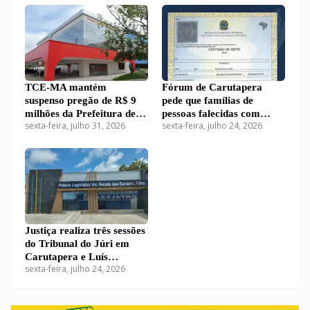
TCE-MA mantém
Fórum de Carutapera
suspenso pregão de R$ 9
pede que famílias de
milhões da Prefeitura de
pessoas falecidas com
sexta-feira, julho 31, 2026
sexta-feira, julho 24, 2026
Carutapera para compra
processos em andamento
de kits educacionais
apresentem certidões de
óbito
Justiça realiza três sessões
do Tribunal do Júri em
Carutapera e Luís
sexta-feira, julho 24, 2026
Domingues; dois réus são
absolvidos e um caso
prescreveu