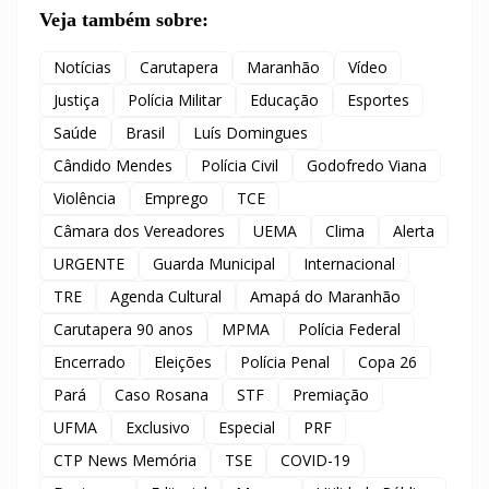
Veja também sobre:
Notícias
Carutapera
Maranhão
Vídeo
Justiça
Polícia Militar
Educação
Esportes
Saúde
Brasil
Luís Domingues
Cândido Mendes
Polícia Civil
Godofredo Viana
Violência
Emprego
TCE
Câmara dos Vereadores
UEMA
Clima
Alerta
URGENTE
Guarda Municipal
Internacional
TRE
Agenda Cultural
Amapá do Maranhão
Carutapera 90 anos
MPMA
Polícia Federal
Encerrado
Eleições
Polícia Penal
Copa 26
Pará
Caso Rosana
STF
Premiação
UFMA
Exclusivo
Especial
PRF
CTP News Memória
TSE
COVID-19