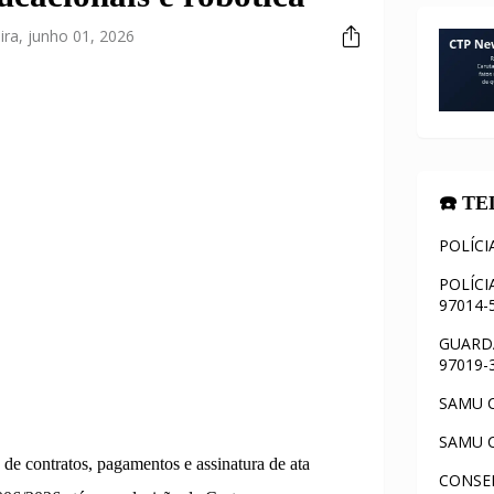
ira, junho 01, 2026
☎️ T
POLÍCI
POLÍCI
97014-
GUARDA
97019-
SAMU C
SAMU C
 de contratos, pagamentos e assinatura de ata
CONSEL