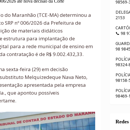
006/2026 até nova decisão da Corte
98569-
DELEGA
ado do Maranhão (TCE-MA) determinou a
2153
o SRP nº 006/2026 da Prefeitura de
CARTÓR
ição de materiais didáticos
📞 98 
a e estrutura para implantação de
GUARDA
gital para a rede municipal de ensino em
98 984
da contratação é de R$ 9.002.432,33.
POLÍCI
98324-
ma sexta-feira (29) em decisão
POLÍCI
-substituto Melquizedeque Nava Neto,
98158-
presentação apresentada pela empresa
POLÍCI
da., que apontou possíveis
98469-
ertame.
Redes 