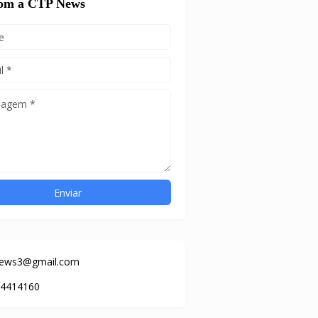
com a CTP News
news3@gmail.com
84414160