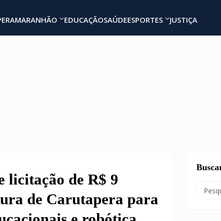
PERA
MARANHÃO
EDUCAÇÃO
SAÚDE
ESPORTES
JUSTIÇA
Busca
licitação de R$ 9
tura de Carutapera para
ucacionais e robótica