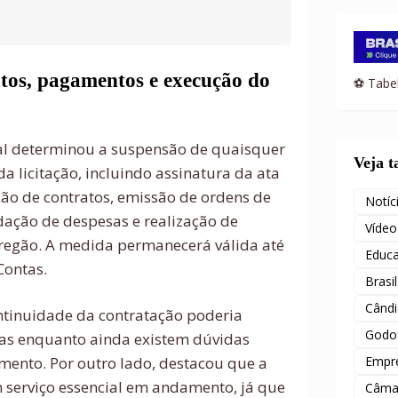
atos, pagamentos e execução do
⚽ Tabel
nal determinou a suspensão de quaisquer
Veja 
a licitação, incluindo assinatura da ata
ção de contratos, emissão de ordens de
Notíc
idação de despesas e realização de
Vídeo
regão. A medida permanecerá válida até
Educ
Contas.
Brasil
Când
ntinuidade da contratação poderia
Godof
ias enquanto ainda existem dúvidas
mento. Por outro lado, destacou que a
Empr
serviço essencial em andamento, já que
Câma