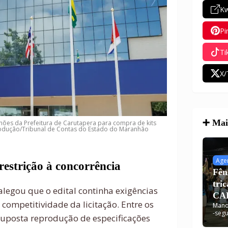
Kw
Pi
Ti
X/
➕ Mais
hões da Prefeitura de Carutapera para compra de kits
produção/Tribunal de Contas do Estado do Maranhão
Age
restrição à concorrência
Fên
tri
legou que o edital continha exigências
CAR
ompetitividade da licitação. Entre os
Mano
dis
-
segu
suposta reprodução de especificações