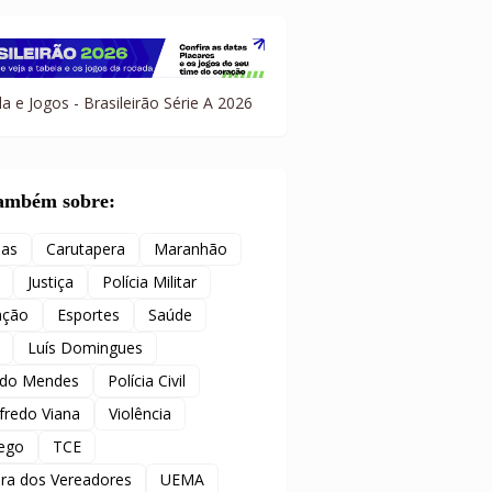
a e Jogos - Brasileirão Série A 2026
também sobre:
ias
Carutapera
Maranhão
Justiça
Polícia Militar
ação
Esportes
Saúde
Luís Domingues
ido Mendes
Polícia Civil
redo Viana
Violência
ego
TCE
ra dos Vereadores
UEMA