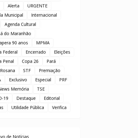
Alerta
URGENTE
a Municipal
Internacional
Agenda Cultural
á do Maranhão
apera 90 anos
MPMA
ia Federal
Encerrado
Eleições
ia Penal
Copa 26
Pará
 Rosana
STF
Premiação
A
Exclusivo
Especial
PRF
News Memória
TSE
D-19
Destaque
Editorial
as
Utilidade Pública
Verifica
uivo de Notícias