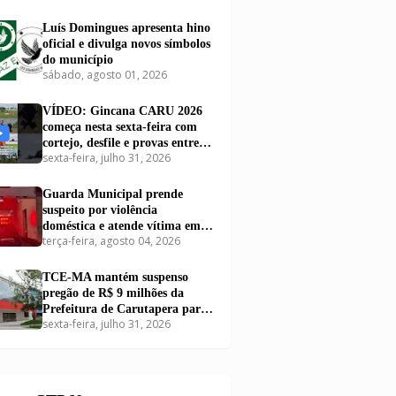
Luís Domingues apresenta hino
oficial e divulga novos símbolos
do município
sábado, agosto 01, 2026
VÍDEO: Gincana CARU 2026
começa nesta sexta-feira com
cortejo, desfile e provas entre
sexta-feira, julho 31, 2026
equipes em Carutapera
Guarda Municipal prende
suspeito por violência
doméstica e atende vítima em
terça-feira, agosto 04, 2026
Carutapera
TCE-MA mantém suspenso
pregão de R$ 9 milhões da
Prefeitura de Carutapera para
sexta-feira, julho 31, 2026
compra de kits educacionais