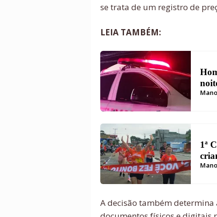
se trata de um registro de pre
LEIA TAMBÉM:
Hom
noit
Mano
1ª C
cria
Mano
Car
A decisão também determina a
documentos físicos e digitais 