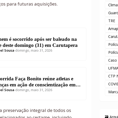
ços para futuras aquisições.
Clima
Guard
TRE
Amap
Carut
em é socorrido após ser baleado na
Políc
e deste domingo (31) em Carutapera
el Sousa
-
domingo, maio 31, 2026
Políc
Caso
UFM
CTP 
orrida Faça Bonito reúne atletas e
COVI
nças em ação de conscientização em
el Sousa
-
domingo, maio 31, 2026
utapera
Marc
 preservação integral de todos os
🗃️ Arq
relacionados ao certame, incluindo