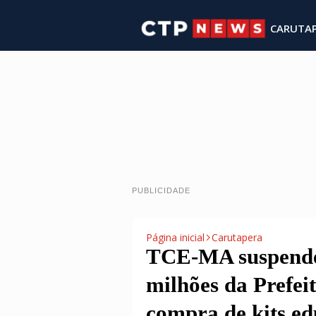
CARUTA
PUBLICIDADE
Página inicial
Carutapera
TCE-MA suspende 
milhões da Prefei
compra de kits ed