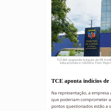
TCE-MA suspende licitação de R$ 9 mil
educacionais e robótica. Foto: Re
TCE aponta indícios de 
Na representação, a empresa a
que poderiam comprometer a c
pontos questionados estão a 