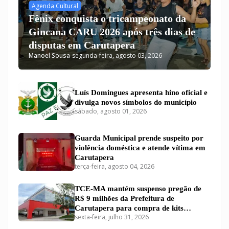
Agenda Cultural
Fênix conquista o tricampeonato da
Gincana CARU 2026 após três dias de
disputas em Carutapera
Manoel Sousa
-
segunda-feira, agosto 03, 2026
Luís Domingues apresenta hino oficial e
divulga novos símbolos do município
sábado, agosto 01, 2026
Guarda Municipal prende suspeito por
violência doméstica e atende vítima em
Carutapera
terça-feira, agosto 04, 2026
TCE-MA mantém suspenso pregão de
R$ 9 milhões da Prefeitura de
Carutapera para compra de kits
sexta-feira, julho 31, 2026
educacionais