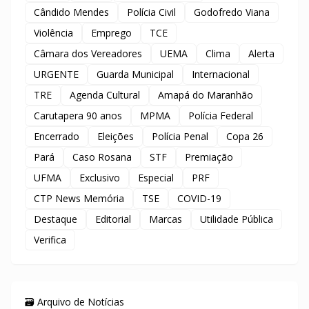
Cândido Mendes
Polícia Civil
Godofredo Viana
Violência
Emprego
TCE
Câmara dos Vereadores
UEMA
Clima
Alerta
URGENTE
Guarda Municipal
Internacional
TRE
Agenda Cultural
Amapá do Maranhão
Carutapera 90 anos
MPMA
Polícia Federal
Encerrado
Eleições
Polícia Penal
Copa 26
Pará
Caso Rosana
STF
Premiação
UFMA
Exclusivo
Especial
PRF
CTP News Memória
TSE
COVID-19
Destaque
Editorial
Marcas
Utilidade Pública
Verifica
🗃️ Arquivo de Notícias