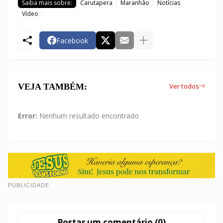
Saiba mais sobre:
Carutapera
Maranhão
Notícias
Vídeo
Facebook
VEJA TAMBÉM:
Ver todos
Error:
Nenhum resultado encontrado
PUBLICIDADE
Postar um comentário (0)