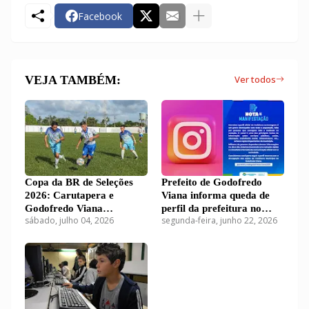
Facebook
VEJA TAMBÉM:
Ver todos
Copa da BR de Seleções
Prefeito de Godofredo
2026: Carutapera e
Viana informa queda de
Godofredo Viana
perfil da prefeitura no
sábado, julho 04, 2026
segunda-feira, junho 22, 2026
empatam sem gols na
Instagram
abertura do Grupo 1