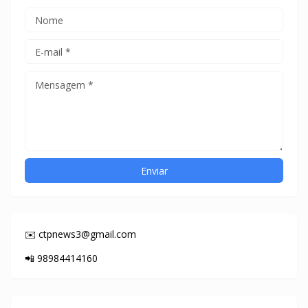
✉️ ctpnews3@gmail.com
📲 98984414160