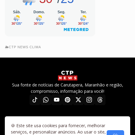
🌦️CTP NEWS CLIMA
Sua fonte de notícias de Carutapera, Maranhão e região,
compromisso, informação para você!
🍪 Este site usa cookies para fornecer, melhorar
Home
Diretrizes
Sobre nós
Fale conosco
Termos de uso
serviços, e personalizar anúncios. Ao usar o site,