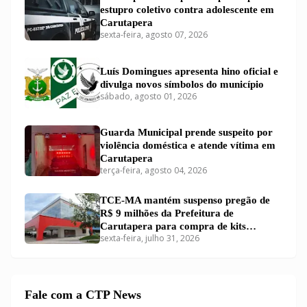
estupro coletivo contra adolescente em
Carutapera
sexta-feira, agosto 07, 2026
Luís Domingues apresenta hino oficial e
divulga novos símbolos do município
sábado, agosto 01, 2026
Guarda Municipal prende suspeito por
violência doméstica e atende vítima em
Carutapera
terça-feira, agosto 04, 2026
TCE-MA mantém suspenso pregão de
R$ 9 milhões da Prefeitura de
Carutapera para compra de kits
sexta-feira, julho 31, 2026
educacionais
Fale com a CTP News