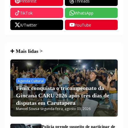
Pinterest
Threads
TikTok
WhatsApp
X/Twitter
YouTube
➕ Mais lidas >
Agenda Cultural
Fênix conquista o tricampeonato da
Gincana CARU 2026 após três dias de
disputas em Carutapera
Manoel Sousa
-
segunda-feira, agosto 03, 2026
Polícia prende suspeito de participar de