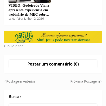
VÍDEO: Godofredo Viana
apresenta experiência em
webinário do MEC sobre
sexta-feira, junho 12, 2026
educação digital e
midiática nas escolas
PUBLICIDADE
Postar um comentário (0)
Postagem Anterior
Próxima Postagem
Buscar