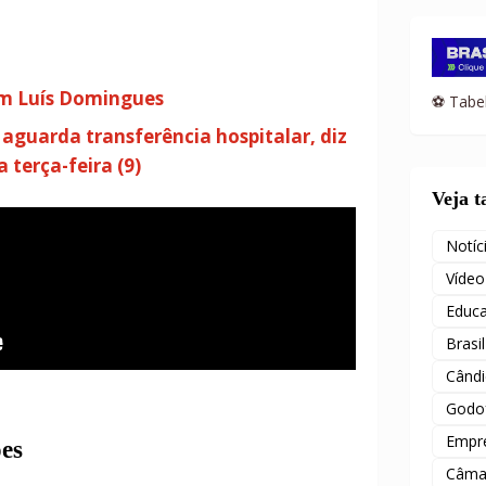
em Luís Domingues
⚽ Tabel
guarda transferência hospitalar, diz
terça-feira (9)
Veja 
Notíc
Vídeo
Educ
Brasil
Când
Godof
Empr
es
Câma