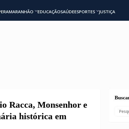
PERA
MARANHÃO
EDUCAÇÃO
SAÚDE
ESPORTES
JUSTIÇA
Busca
io Racca, Monsenhor e
nária histórica em