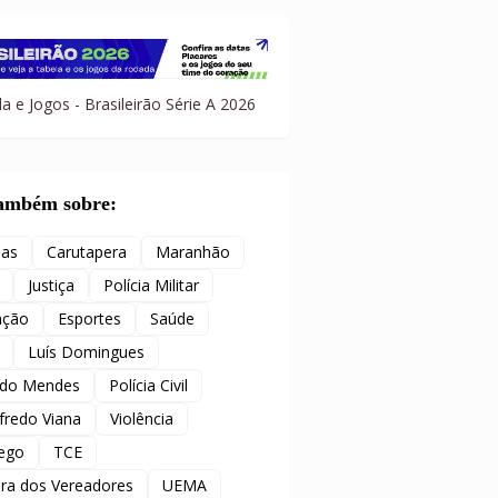
a e Jogos - Brasileirão Série A 2026
também sobre:
ias
Carutapera
Maranhão
Justiça
Polícia Militar
ação
Esportes
Saúde
Luís Domingues
ido Mendes
Polícia Civil
redo Viana
Violência
ego
TCE
ra dos Vereadores
UEMA