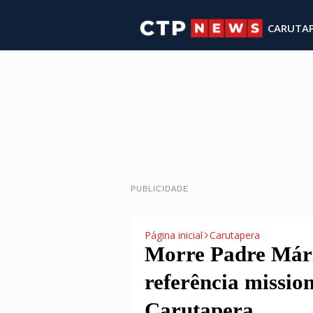
CARUTA
PUBLICIDADE
Página inicial
Carutapera
Morre Padre Már
referência missio
Carutapera