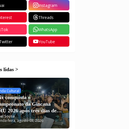
ai
Instagram
nterest
Threads
kTok
WhatsApp
Twitter
YouTube
 lidas >
nda Cultural
ix conquista o
campeonato da Gincana
U 2026 após três dias de
el Sousa
putas em Carutapera
nda-feira, agosto 03, 2026