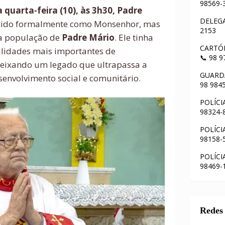
98569-
uarta-feira (10), às 3h30, Padre
DELEGA
cido formalmente como Monsenhor, mas
2153
a população de
Padre Mário
. Ele tinha
CARTÓR
alidades mais importantes de
📞 98 
deixando um legado que ultrapassa a
GUARDA
esenvolvimento social e comunitário.
98 984
POLÍCI
98324-
POLÍCI
98158-
POLÍCI
98469-
Redes 