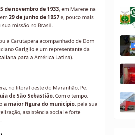
m
5 de novembro de 1933
, em Marene na
e em
29 de junho de
1957
e, pouco mais
 sua missão no Brasil.
gou a Carutapera acompanhado de Dom
ciano Gariglio e um representante da
taliana para a América Latina).
a, no litoral oeste do Maranhão, Pe.
uia de São Sebastião
. Com o tempo,
mo
a maior figura do município
, pela sua
ização, assistência social e forte
.