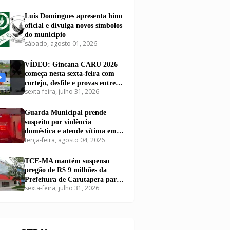
Luís Domingues apresenta hino
oficial e divulga novos símbolos
do município
sábado, agosto 01, 2026
VÍDEO: Gincana CARU 2026
começa nesta sexta-feira com
cortejo, desfile e provas entre
sexta-feira, julho 31, 2026
equipes em Carutapera
Guarda Municipal prende
suspeito por violência
doméstica e atende vítima em
terça-feira, agosto 04, 2026
Carutapera
TCE-MA mantém suspenso
pregão de R$ 9 milhões da
Prefeitura de Carutapera para
sexta-feira, julho 31, 2026
compra de kits educacionais