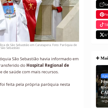
Kw
Pi
Ti
X/
lica de São Sebastião em Carutapera. Foto: Paróquia de
São Sebastião
➕ Mais
Paróquia São Sebastião havia informado em
transferido do
Hospital Regional de
 de saúde com mais recursos.
Age
Fên
foi feita pela própria paróquia nesta
tri
CAR
Mano
dis
-
segu