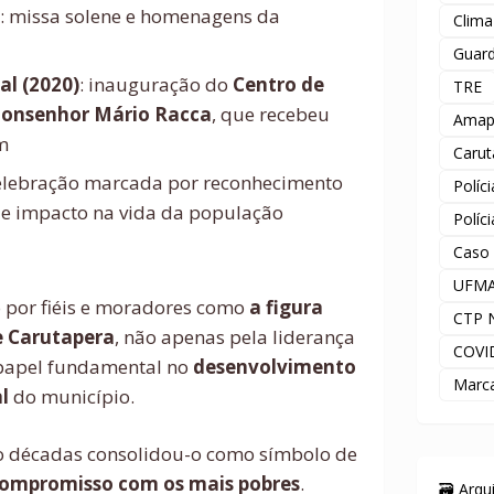
: missa solene e homenagens da
Clima
Guard
al (2020)
: inauguração do
Centro de
TRE
onsenhor Mário Racca
, que recebeu
Amap
m
Carut
celebração marcada por reconhecimento
Políc
 e impacto na vida da população
Políc
Caso
UFM
o por fiéis e moradores como
a figura
CTP 
de Carutapera
, não apenas pela liderança
COVI
 papel fundamental no
desenvolvimento
Marc
l
do município.
co décadas consolidou-o como símbolo de
 compromisso com os mais pobres
.
🗃️ Arq