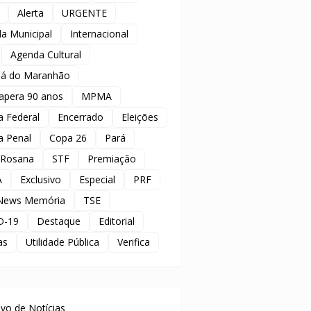
Alerta
URGENTE
a Municipal
Internacional
Agenda Cultural
á do Maranhão
apera 90 anos
MPMA
ia Federal
Encerrado
Eleições
ia Penal
Copa 26
Pará
 Rosana
STF
Premiação
A
Exclusivo
Especial
PRF
News Memória
TSE
D-19
Destaque
Editorial
as
Utilidade Pública
Verifica
uivo de Notícias