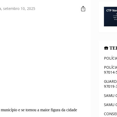
ra, setembro 10, 2025
☎️ T
POLÍCI
POLÍCI
97014-
GUARDA
97019-
SAMU C
SAMU C
município e se tornou a maior figura da cidade
CONSEL