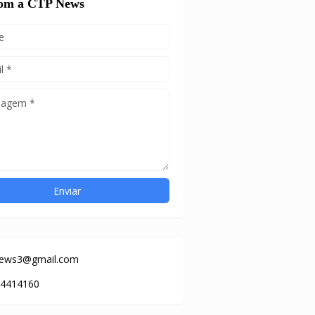
com a CTP News
news3@gmail.com
84414160