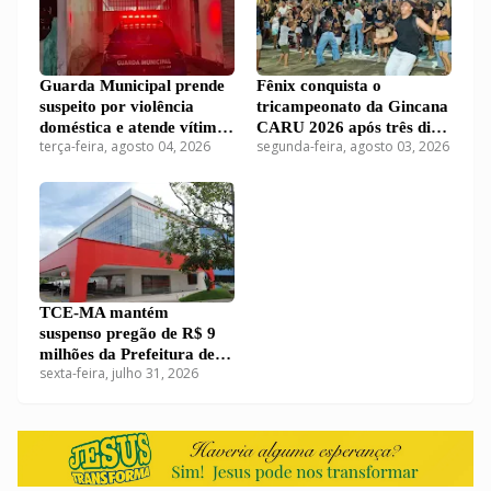
Guarda Municipal prende
Fênix conquista o
suspeito por violência
tricampeonato da Gincana
doméstica e atende vítima
CARU 2026 após três dias
terça-feira, agosto 04, 2026
segunda-feira, agosto 03, 2026
em Carutapera
de disputas em Carutapera
TCE-MA mantém
suspenso pregão de R$ 9
milhões da Prefeitura de
sexta-feira, julho 31, 2026
Carutapera para compra
de kits educacionais