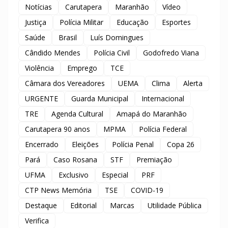
Notícias
Carutapera
Maranhão
Vídeo
Justiça
Polícia Militar
Educação
Esportes
Saúde
Brasil
Luís Domingues
Cândido Mendes
Polícia Civil
Godofredo Viana
Violência
Emprego
TCE
Câmara dos Vereadores
UEMA
Clima
Alerta
URGENTE
Guarda Municipal
Internacional
TRE
Agenda Cultural
Amapá do Maranhão
Carutapera 90 anos
MPMA
Polícia Federal
Encerrado
Eleições
Polícia Penal
Copa 26
Pará
Caso Rosana
STF
Premiação
UFMA
Exclusivo
Especial
PRF
CTP News Memória
TSE
COVID-19
Destaque
Editorial
Marcas
Utilidade Pública
Verifica