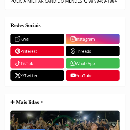
POLÍCIA MILITAR CÂNDIDO MENDES 📞 98 98469-1884
Redes Sociais
Kwai
Instagram
Pinterest
Threads
TikTok
WhatsApp
X/Twitter
YouTube
➕ Mais lidas >