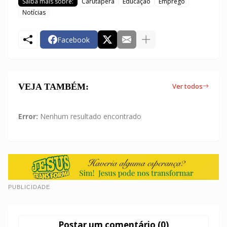
Saiba mais sobre:
Carutapera
Educação
Emprego
Notícias
Facebook
VEJA TAMBÉM:
Ver todos
Error:
Nenhum resultado encontrado
PUBLICIDADE
Postar um comentário (0)