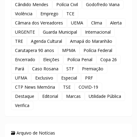
Cândido Mendes
Polícia Civil
Godofredo Viana
Violência
Emprego
TCE
Câmara dos Vereadores
UEMA
Clima
Alerta
URGENTE
Guarda Municipal
Internacional
TRE
Agenda Cultural
Amapá do Maranhão
Carutapera 90 anos
MPMA
Polícia Federal
Encerrado
Eleições
Polícia Penal
Copa 26
Pará
Caso Rosana
STF
Premiação
UFMA
Exclusivo
Especial
PRF
CTP News Memória
TSE
COVID-19
Destaque
Editorial
Marcas
Utilidade Pública
Verifica
🗃️ Arquivo de Notícias