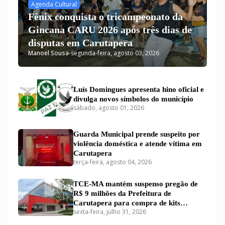
Agenda Cultural
Fênix conquista o tricampeonato da
Gincana CARU 2026 após três dias de
disputas em Carutapera
Manoel Sousa
-
segunda-feira, agosto 03, 2026
Luís Domingues apresenta hino oficial e
divulga novos símbolos do município
sábado, agosto 01, 2026
Guarda Municipal prende suspeito por
violência doméstica e atende vítima em
Carutapera
terça-feira, agosto 04, 2026
TCE-MA mantém suspenso pregão de
R$ 9 milhões da Prefeitura de
Carutapera para compra de kits
sexta-feira, julho 31, 2026
educacionais