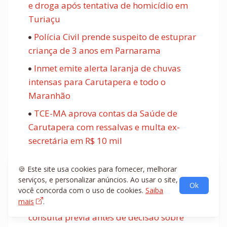
e droga após tentativa de homicídio em
Turiaçu
Polícia Civil prende suspeito de estuprar
criança de 3 anos em Parnarama
Inmet emite alerta laranja de chuvas
intensas para Carutapera e todo o
Maranhão
TCE-MA aprova contas da Saúde de
Carutapera com ressalvas e multa ex-
secretária em R$ 10 mil
Justiça Eleitoral publica portaria com
🍪 Este site usa cookies para fornecer, melhorar
regras para atendimento ao público na Zona
serviços, e personalizar anúncios. Ao usar o site,
Eleitoral de Carutapera
Ok
você concorda com o uso de cookies.
Saiba
mais
.
Defensoria Pública da União recomenda
consulta prévia antes de decisão sobre