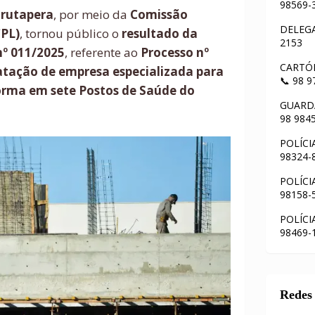
98569-
arutapera
, por meio da
Comissão
DELEGA
CPL)
, tornou público o
resultado da
2153
nº 011/2025
, referente ao
Processo nº
CARTÓR
atação de empresa especializada para
📞 98 
forma em sete Postos de Saúde do
GUARDA
98 984
POLÍCI
98324-
POLÍCI
98158-
POLÍCI
98469-
Redes 