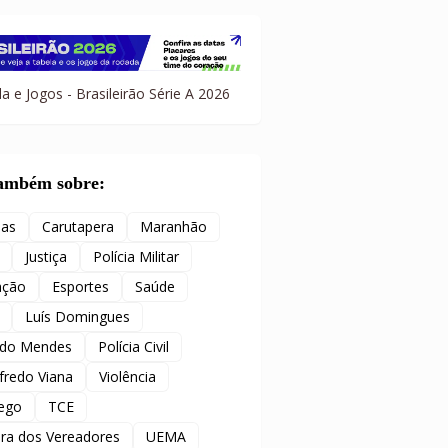
a e Jogos - Brasileirão Série A 2026
também sobre:
ias
Carutapera
Maranhão
Justiça
Polícia Militar
ação
Esportes
Saúde
Luís Domingues
ido Mendes
Polícia Civil
redo Viana
Violência
ego
TCE
ra dos Vereadores
UEMA