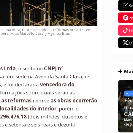
Kw
Pi
 de uma obra, representando as reformas previstas em
Ti
era. Foto: Marcello Casal JrAgência Brasil
X/
os Ltda
, inscrita no
CNPJ nº
➕ Mais
sa tem sede na Avenida Santa Clara, nº
s, e foi declarada
vencedora do
formações sobre quais serão as
Age
 as reformas
nem se
as obras ocorrerão
Fên
tri
localidades do interior
, porém o
CAR
.296.476,18
(dois milhões, duzentos e
Mano
dis
s e setenta e seis reais e dezoito
-
segu