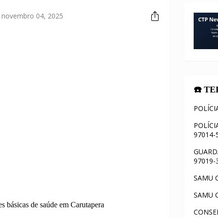
a, novembro 04, 2025
☎️ T
POLÍCI
POLÍCI
97014-
GUARDA
97019-
SAMU C
SAMU C
s básicas de saúde em Carutapera
CONSEL