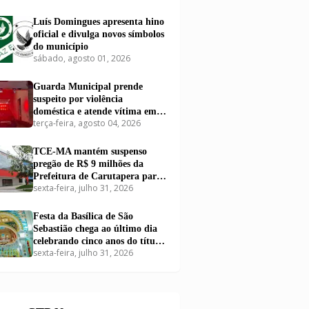
Luís Domingues apresenta hino
oficial e divulga novos símbolos
do município
sábado, agosto 01, 2026
Guarda Municipal prende
suspeito por violência
doméstica e atende vítima em
terça-feira, agosto 04, 2026
Carutapera
TCE-MA mantém suspenso
pregão de R$ 9 milhões da
Prefeitura de Carutapera para
sexta-feira, julho 31, 2026
compra de kits educacionais
Festa da Basílica de São
Sebastião chega ao último dia
celebrando cinco anos do título
sexta-feira, julho 31, 2026
de Basílica em Carutapera