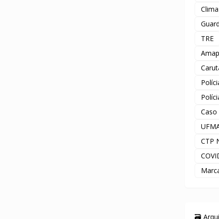
Clima
Guard
TRE
Amap
Carut
Políc
Políc
Caso
UFM
CTP 
COVI
Marc
🗃️ Arq