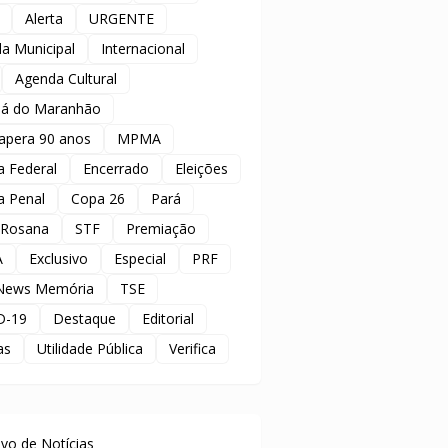
Alerta
URGENTE
a Municipal
Internacional
Agenda Cultural
á do Maranhão
apera 90 anos
MPMA
ia Federal
Encerrado
Eleições
ia Penal
Copa 26
Pará
 Rosana
STF
Premiação
A
Exclusivo
Especial
PRF
News Memória
TSE
D-19
Destaque
Editorial
as
Utilidade Pública
Verifica
uivo de Notícias