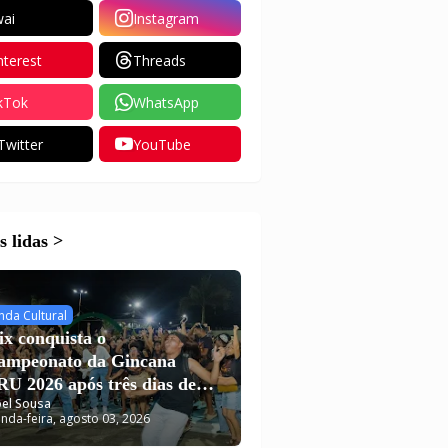
ai
Instagram
nterest
Threads
kTok
WhatsApp
Twitter
YouTube
 lidas >
nda Cultural
ix conquista o
campeonato da Gincana
U 2026 após três dias de
el Sousa
putas em Carutapera
nda-feira, agosto 03, 2026