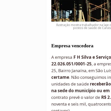
Ilustração mostra trabalhador na laje
postos de saúde de Carutap
Empresa vencedora
A empresa
F H Silva e Serviç
22.026.051/0001-25
, a empre
25, Bairro Janaína, em São Luí
certame
. Não conseguimos in
unidades de saúde
receberão
na sede do município ou em 
contrato prevê o valor de
R$ 2
noventa e seis mil, quatrocento
centavos).