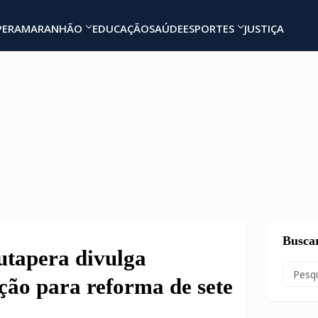
PERA
MARANHÃO
EDUCAÇÃO
SAÚDE
ESPORTES
JUSTIÇA
Busca
utapera divulga
ação para reforma de sete