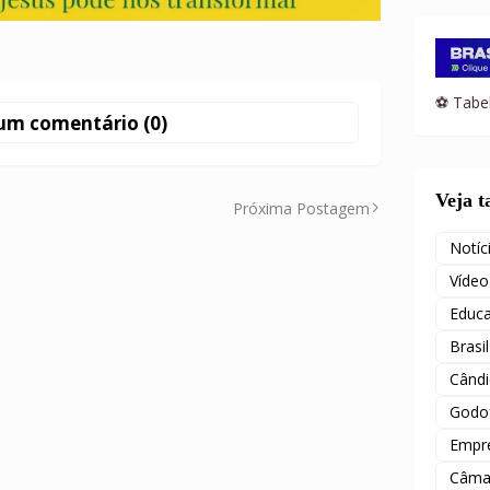
⚽ Tabel
um comentário (0)
Veja 
Próxima Postagem
Notíc
Vídeo
Educ
Brasil
Când
Godof
Empr
Câma