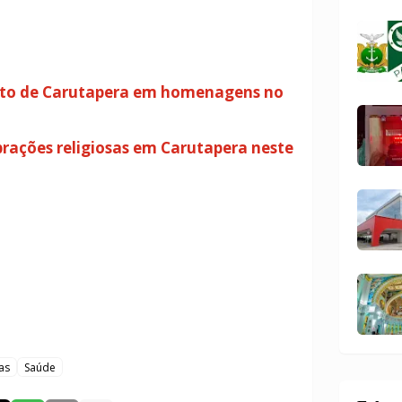
nto de Carutapera em homenagens no
brações religiosas em Carutapera neste
as
Saúde