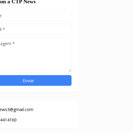
com a CTP News
news3@gmail.com
84414160