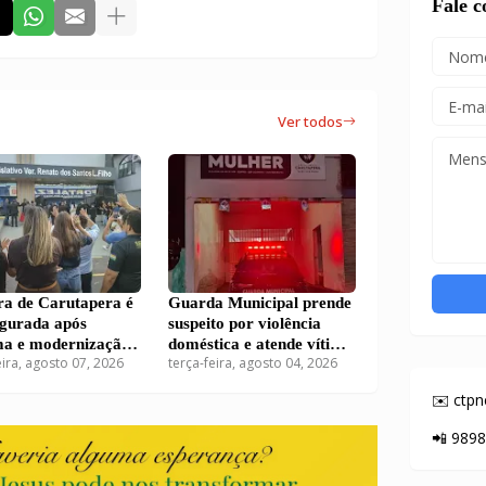
Fale 
Ver todos
a de Carutapera é
Guarda Municipal prende
ugurada após
suspeito por violência
ma e modernização
doméstica e atende vítima
eira, agosto 07, 2026
terça-feira, agosto 04, 2026
dio
em Carutapera
✉️ ctp
📲 989