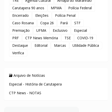
TRE
Agenda Cultural
Amapá do Maranhão
Carutapera 90 anos
MPMA
Polícia Federal
Encerrado
Eleições
Polícia Penal
Caso Rosana
Copa 26
Pará
STF
Premiação
UFMA
Exclusivo
Especial
PRF
CTP News Memória
TSE
COVID-19
Destaque
Editorial
Marcas
Utilidade Pública
Verifica
🗃️ Arquivo de Notícias
Especial - História de Carutapera
CTP News - NOTAS