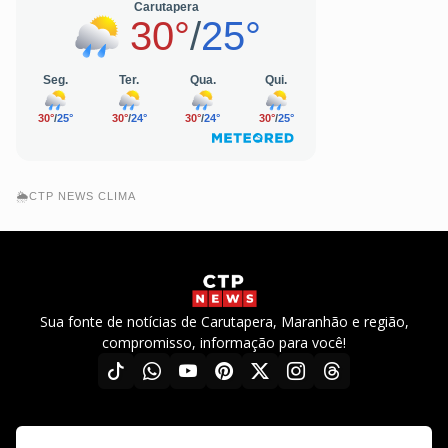
🌦️CTP NEWS CLIMA
Sua fonte de notícias de Carutapera, Maranhão e região,
compromisso, informação para você!