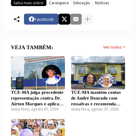
Saiba mais sobre:
Carutapera
Educação
Notícias
Facebook
VEJA TAMBÉM:
Ver todos
TCE-MA julga procedente
TCE-MA mantém contas
representação contra Dr.
de André Dourado com
Airton Marques e aplica
ressalvas e recomenda
sexta-feira, agosto 07, 2026
sexta-feira, agosto 07, 2026
multa de R$ 12,2 mil por
desaprovação das contas
falhas em relatório fiscal
de Dr. Airton