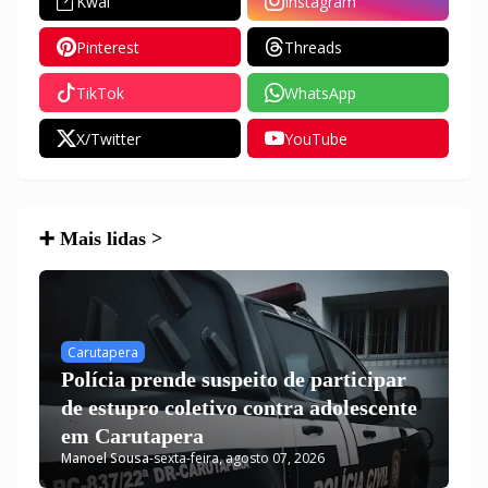
Kwai
Instagram
Pinterest
Threads
TikTok
WhatsApp
X/Twitter
YouTube
➕ Mais lidas >
Carutapera
Polícia prende suspeito de participar
de estupro coletivo contra adolescente
em Carutapera
Manoel Sousa
-
sexta-feira, agosto 07, 2026