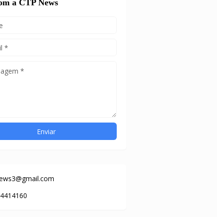
com a CTP News
news3@gmail.com
84414160