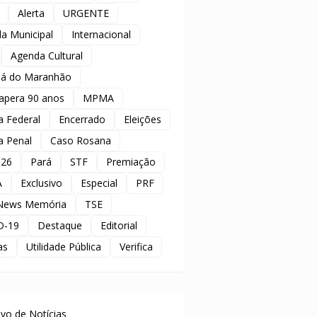
Alerta
URGENTE
a Municipal
Internacional
Agenda Cultural
á do Maranhão
apera 90 anos
MPMA
ia Federal
Encerrado
Eleições
ia Penal
Caso Rosana
 26
Pará
STF
Premiação
A
Exclusivo
Especial
PRF
News Memória
TSE
D-19
Destaque
Editorial
as
Utilidade Pública
Verifica
uivo de Notícias