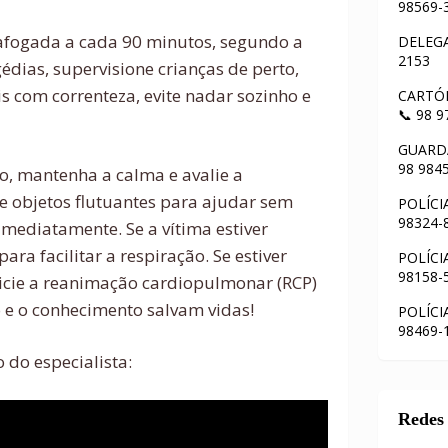
98569-
afogada a cada 90 minutos, segundo a
DELEGA
2153
gédias, supervisione crianças de perto,
is com correnteza, evite nadar sozinho e
CARTÓR
📞 98 
GUARDA
98 984
, mantenha a calma e avalie a
ze objetos flutuantes para ajudar sem
POLÍCI
98324-
imediatamente. Se a vítima estiver
ara facilitar a respiração. Se estiver
POLÍCI
98158-
inicie a reanimação cardiopulmonar (RCP)
o e o conhecimento salvam vidas!
POLÍCI
98469-
 do especialista:
Redes 