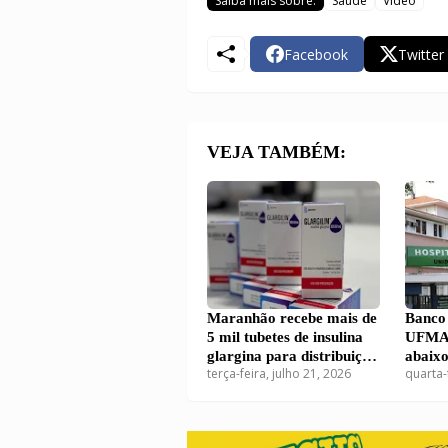
Saiba mais sobre:
Saúde
Vídeo
Facebook
Twitter
VEJA TAMBÉM:
Maranhão recebe mais de
Banco 
5 mil tubetes de insulina
UFMA 
glargina para distribuição
abaixo
terça-feira, julho 21, 2026
quarta-
pelo SUS
por do