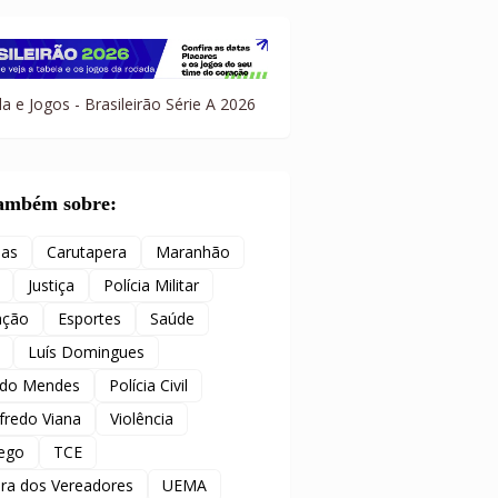
a e Jogos - Brasileirão Série A 2026
também sobre:
ias
Carutapera
Maranhão
Justiça
Polícia Militar
ação
Esportes
Saúde
Luís Domingues
ido Mendes
Polícia Civil
redo Viana
Violência
ego
TCE
ra dos Vereadores
UEMA