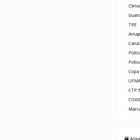
Clima
Guard
TRE
Amap
Carut
Políc
Políc
Copa
UFM
CTP 
COVI
Marc
🗃️ Arq