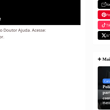
Kw
Pi
Ti
o Doutor Ajuda. Acesse:
X/
r.
➕ Mais
Car
Pol
par
con
Mano
Car