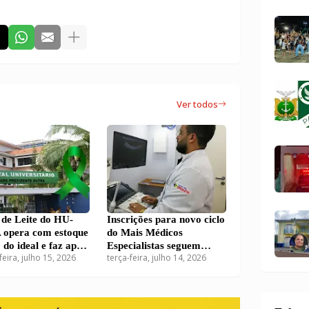
Ver todos
de Leite do HU-
Inscrições para novo ciclo
opera com estoque
do Mais Médicos
 do ideal e faz apelo
Especialistas seguem
feira, julho 15, 2026
terça-feira, julho 14, 2026
ações em São Luís
abertas com 38 vagas
para o Maranhão