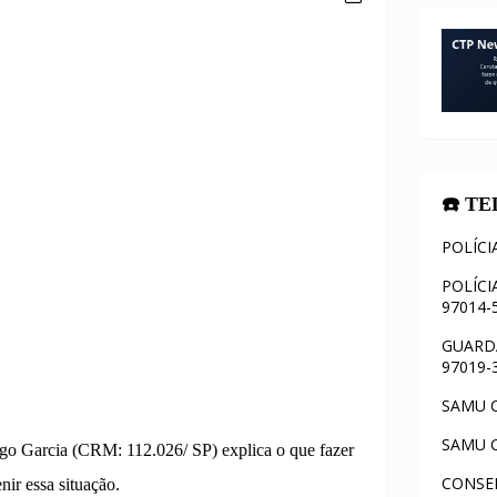
☎️ T
POLÍCI
POLÍCI
97014-
GUARDA
97019-
SAMU C
SAMU C
ogo Garcia (CRM: 112.026/ SP) explica o que fazer
CONSEL
ir essa situação.