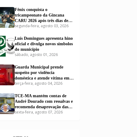
Fênix conquista o
tricampeonato da Gincana
CARU 2026 após três dias de
segunda-feira, agosto 03, 2026
disputas em Carutapera
Luís Domingues apresenta hino
oficial e divulga novos símbolos
do município
sábado, agosto 01, 2026
Guarda Municipal prende
suspeito por violência
doméstica e atende vítima em
terça-feira, agosto 04, 2026
Carutapera
TCE-MA mantém contas de
André Dourado com ressalvas e
recomenda desaprovação das
sexta-feira, agosto 07, 2026
contas de Dr. Airton