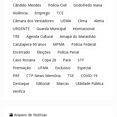
Cândido Mendes
Polícia Civil
Godofredo Viana
Violência
Emprego
TCE
Câmara dos Vereadores
UEMA
Clima
Alerta
URGENTE
Guarda Municipal
Internacional
TRE
Agenda Cultural
Amapá do Maranhão
Carutapera 90 anos
MPMA
Polícia Federal
Encerrado
Eleições
Polícia Penal
Caso Rosana
Copa 26
Pará
STF
Premiação
UFMA
Exclusivo
Especial
PRF
CTP News Memória
TSE
COVID-19
Destaque
Editorial
Marcas
Utilidade Pública
Verifica
🗃️ Arquivo de Notícias