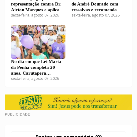
representação contra Dr.
de André Dourado com
Airton Marques e aplica
ressalvas e recomenda
sexta-feira, agosto 07, 2026
sexta-feira, agosto 07, 2026
multa de R$ 12,2 mil por
desaprovação das contas
falhas em relatório fiscal
de Dr. Airton
No dia em que Lei Maria
da Penha completa 20
anos, Carutapera
sexta-feira, agosto 07, 2026
realizará eleição para
Conselho da Mulher
PUBLICIDADE