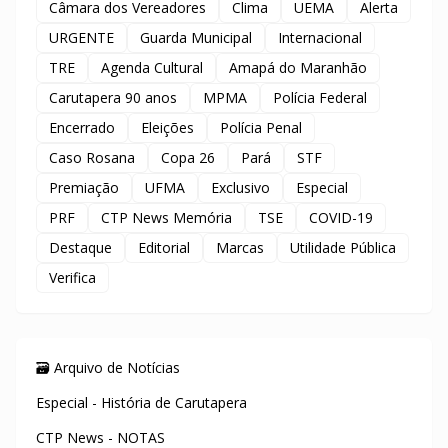
Câmara dos Vereadores
Clima
UEMA
Alerta
URGENTE
Guarda Municipal
Internacional
TRE
Agenda Cultural
Amapá do Maranhão
Carutapera 90 anos
MPMA
Polícia Federal
Encerrado
Eleições
Polícia Penal
Caso Rosana
Copa 26
Pará
STF
Premiação
UFMA
Exclusivo
Especial
PRF
CTP News Memória
TSE
COVID-19
Destaque
Editorial
Marcas
Utilidade Pública
Verifica
🗃️ Arquivo de Notícias
Especial - História de Carutapera
CTP News - NOTAS