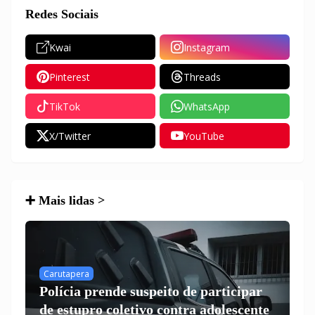
Redes Sociais
Kwai
Instagram
Pinterest
Threads
TikTok
WhatsApp
X/Twitter
YouTube
➕ Mais lidas >
Carutapera
Polícia prende suspeito de participar
de estupro coletivo contra adolescente