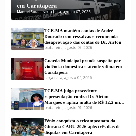
em Carutapera
Manoel Sousa
-
sexta-feira, agosto 07, 2026
TCE-MA mantém contas de André
Dourado com ressalvas e recomenda
desaprovação das contas de Dr. Airton
sexta-feira, agosto 07, 2026
Guarda Municipal prende suspeito por
violência doméstica e atende vítima em
Carutapera
terça-feira, agosto 04, 2026
TCE-MA julga procedente
representação contra Dr. Airton
Marques e aplica multa de R$ 12,2 mil
sexta-feira, agosto 07, 2026
por falhas em relatório fiscal
Fênix conquista o tricampeonato da
Gincana CARU 2026 após três dias de
disputas em Carutapera