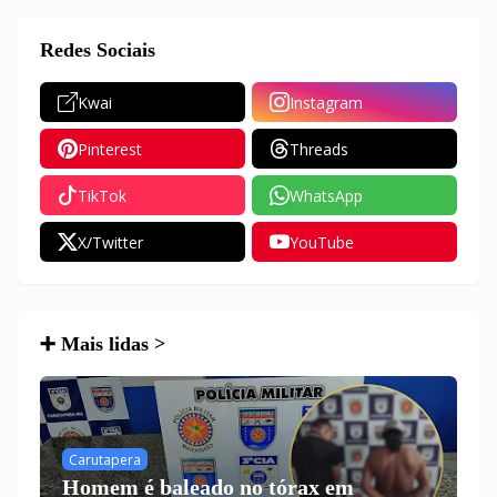
Redes Sociais
Kwai
Instagram
Pinterest
Threads
TikTok
WhatsApp
X/Twitter
YouTube
➕ Mais lidas >
Carutapera
Homem é baleado no tórax em