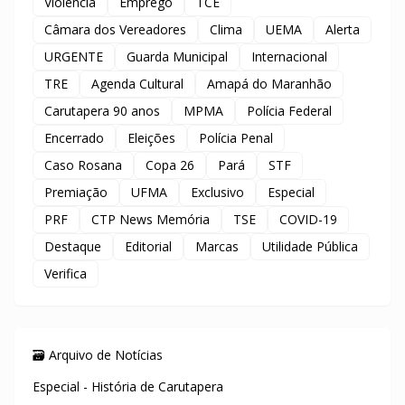
Violência
Emprego
TCE
Câmara dos Vereadores
Clima
UEMA
Alerta
URGENTE
Guarda Municipal
Internacional
TRE
Agenda Cultural
Amapá do Maranhão
Carutapera 90 anos
MPMA
Polícia Federal
Encerrado
Eleições
Polícia Penal
Caso Rosana
Copa 26
Pará
STF
Premiação
UFMA
Exclusivo
Especial
PRF
CTP News Memória
TSE
COVID-19
Destaque
Editorial
Marcas
Utilidade Pública
Verifica
🗃️ Arquivo de Notícias
Especial - História de Carutapera