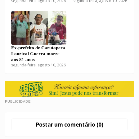
segunda-feira, agosto 10, 2026
segunda-feira, agosto 10, 2026
dinheiro após morte do pai
Luzia em Carutapera
Ex-prefeito de Carutapera
Lourival Guerra morre
aos 81 anos
segunda-feira, agosto 10, 2026
PUBLICIDADE
Postar um comentário (0)