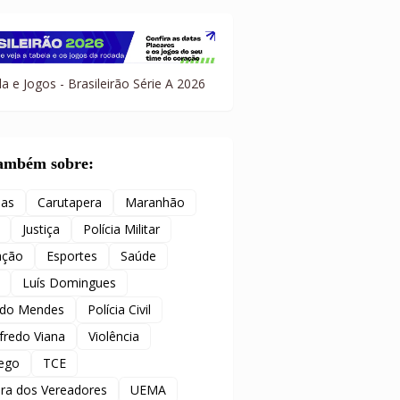
a e Jogos - Brasileirão Série A 2026
também sobre:
ias
Carutapera
Maranhão
Justiça
Polícia Militar
ação
Esportes
Saúde
Luís Domingues
ido Mendes
Polícia Civil
redo Viana
Violência
ego
TCE
ra dos Vereadores
UEMA