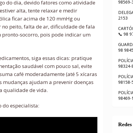
ngo do dia, devido fatores como atividade
98569-
 estiver alta, tente relaxar e medir
DELEGA
tólica ficar acima de 120 mmHg ou
2153
o peito, falta de ar, dificuldade de fala
CARTÓR
 pronto-socorro, pois pode indicar um
📞 98 
GUARDA
98 984
dicamentos, siga essas dicas: pratique
POLÍCI
mentação saudável com pouco sal, evite
98324-
consuma café moderadamente (até 5 xícaras
POLÍCI
sas mudanças ajudam a prevenir doenças
98158-
a qualidade de vida.
POLÍCI
98469-
 do especialista:
Redes 