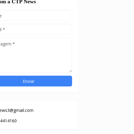
com a CTP News
news3@gmail.com
84414160