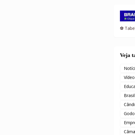
⚽ Tabel
Veja 
Notíc
Vídeo
Educ
Brasil
Când
Godof
Empr
Câma