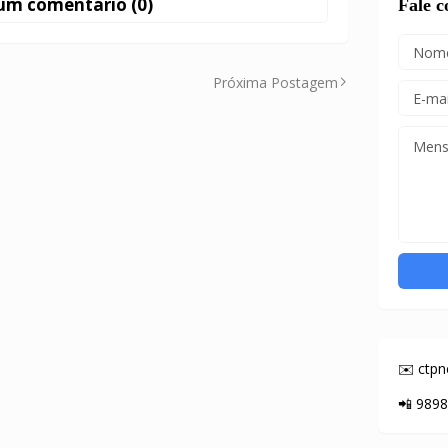
um comentário (0)
Fale 
Próxima Postagem
✉️ ctp
📲 989