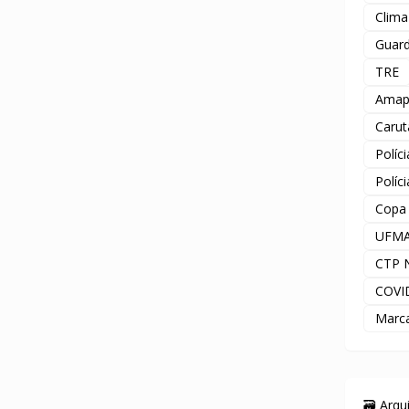
Clima
Guard
TRE
Amap
Carut
Políc
Políc
Copa
UFM
CTP 
COVI
Marc
🗃️ Arq