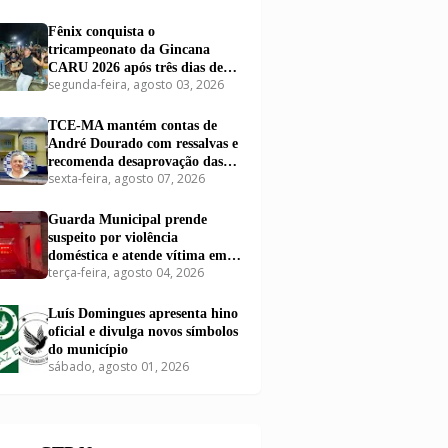
Fênix conquista o
tricampeonato da Gincana
CARU 2026 após três dias de
segunda-feira, agosto 03, 2026
disputas em Carutapera
TCE-MA mantém contas de
André Dourado com ressalvas e
recomenda desaprovação das
sexta-feira, agosto 07, 2026
contas de Dr. Airton
Guarda Municipal prende
suspeito por violência
doméstica e atende vítima em
terça-feira, agosto 04, 2026
Carutapera
Luís Domingues apresenta hino
oficial e divulga novos símbolos
do município
sábado, agosto 01, 2026