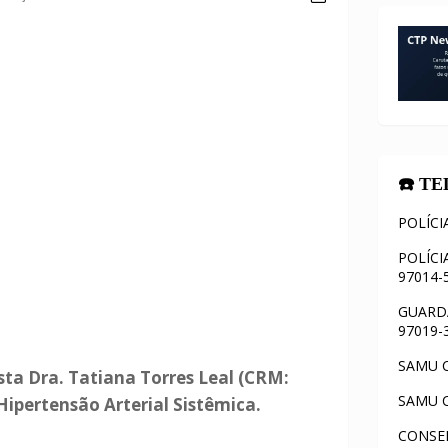
☎️ T
POLÍCI
POLÍCI
97014-
GUARDA
97019-
SAMU C
sta Dra. Tatiana Torres Leal (CRM:
SAMU C
 Hipertensão Arterial Sistêmica.
CONSEL