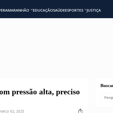
PERA
MARANHÃO
EDUCAÇÃO
SAÚDE
ESPORTES
JUSTIÇA
Busca
om pressão alta, preciso
março 02, 2025