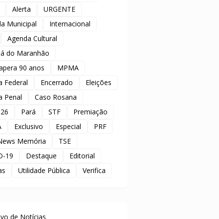
Alerta
URGENTE
a Municipal
Internacional
Agenda Cultural
á do Maranhão
apera 90 anos
MPMA
ia Federal
Encerrado
Eleições
ia Penal
Caso Rosana
 26
Pará
STF
Premiação
A
Exclusivo
Especial
PRF
News Memória
TSE
D-19
Destaque
Editorial
as
Utilidade Pública
Verifica
uivo de Notícias