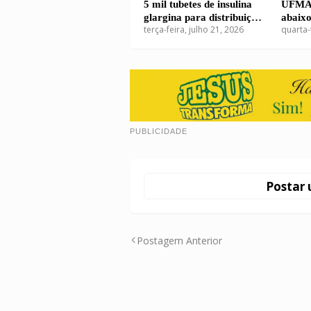
5 mil tubetes de insulina
UFMA 
glargina para distribuição
abaixo
terça-feira, julho 21, 2026
quarta-
pelo SUS
por do
PUBLICIDADE
Postar 
Postagem Anterior