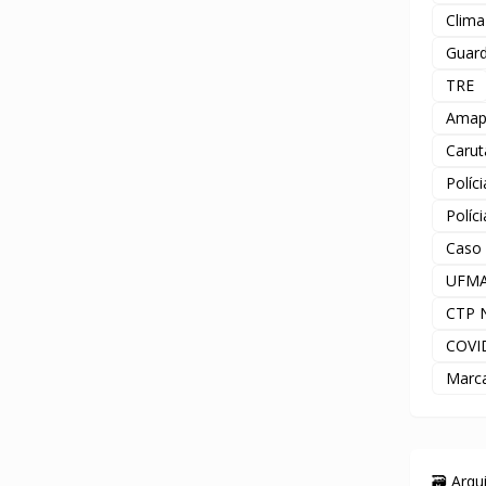
Clima
Guard
TRE
Amap
Carut
Políc
Políc
Caso
UFM
CTP 
COVI
Marc
🗃️ Arq