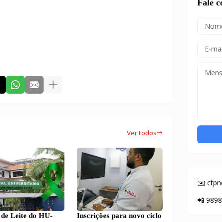
Fale 
Ver todos
✉️ ctp
📲 989
de Leite do HU-
Inscrições para novo ciclo