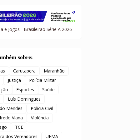
a e Jogos - Brasileirão Série A 2026
também sobre:
ias
Carutapera
Maranhão
Justiça
Polícia Militar
ação
Esportes
Saúde
Luís Domingues
ido Mendes
Polícia Civil
redo Viana
Violência
ego
TCE
ra dos Vereadores
UEMA