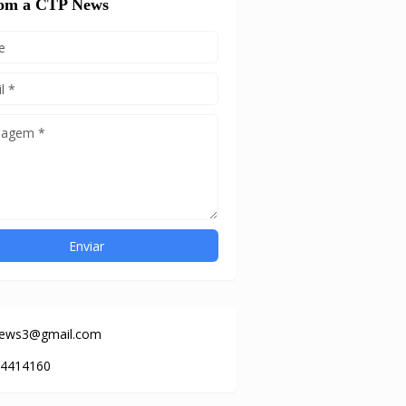
com a CTP News
news3@gmail.com
84414160