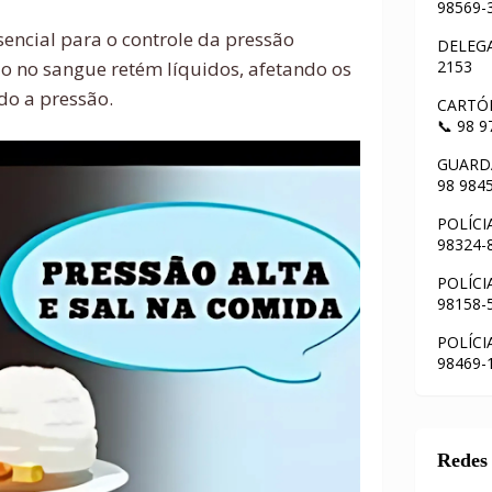
98569-
sencial para o controle da pressão
DELEGA
dio no sangue retém líquidos, afetando os
2153
o a pressão.
CARTÓR
📞 98 
GUARDA
98 984
POLÍCI
98324-
POLÍCI
98158-
POLÍCI
98469-
Redes 