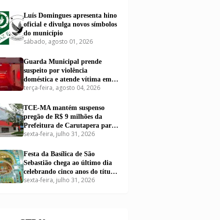
Luís Domingues apresenta hino
oficial e divulga novos símbolos
do município
sábado, agosto 01, 2026
Guarda Municipal prende
suspeito por violência
doméstica e atende vítima em
terça-feira, agosto 04, 2026
Carutapera
TCE-MA mantém suspenso
pregão de R$ 9 milhões da
Prefeitura de Carutapera para
sexta-feira, julho 31, 2026
compra de kits educacionais
Festa da Basílica de São
Sebastião chega ao último dia
celebrando cinco anos do título
sexta-feira, julho 31, 2026
de Basílica em Carutapera