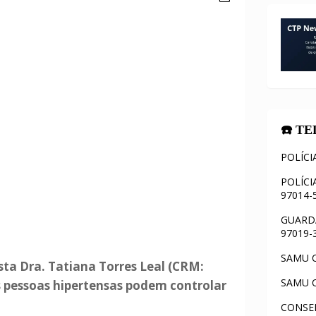
☎️ T
POLÍCI
POLÍCI
97014-
GUARDA
97019-
SAMU C
sta Dra. Tatiana Torres Leal (CRM:
SAMU C
s pessoas hipertensas podem controlar
CONSEL