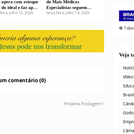
opera com estoque
do Mais Médicos
 do ideal e faz apelo
Especialistas seguem
feira, julho 15, 2026
terça-feira, julho 14, 2026
ações em São Luís
abertas com 38 vagas
para o Maranhão
⚽ Tabel
Veja 
Notíc
Vídeo
um comentário (0)
Educ
Brasil
Próxima Postagem
Când
Godof
Empr
Câma