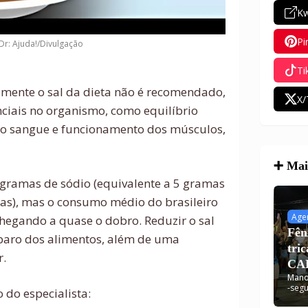
Kw
Pi
 Dr: Ajuda!/Divulgação
Ti
amente o sal da dieta não é recomendado,
X/
nciais no organismo, como equilíbrio
 no sangue e funcionamento dos músculos,
➕ Mais
 gramas de sódio (equivalente a 5 gramas
asas), mas o consumo médio do brasileiro
Age
hegando a quase o dobro. Reduzir o sal
Fên
eparo dos alimentos, além de uma
tri
r.
CAR
Mano
dis
-
segu
 do especialista: