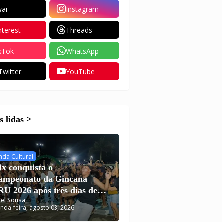
ai
Instagram
nterest
Threads
kTok
WhatsApp
Twitter
YouTube
 lidas >
nda Cultural
ix conquista o
campeonato da Gincana
U 2026 após três dias de
el Sousa
putas em Carutapera
nda-feira, agosto 03, 2026