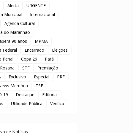
Alerta
URGENTE
a Municipal
Internacional
Agenda Cultural
á do Maranhão
apera 90 anos
MPMA
ia Federal
Encerrado
Eleições
ia Penal
Copa 26
Pará
 Rosana
STF
Premiação
A
Exclusivo
Especial
PRF
News Memória
TSE
D-19
Destaque
Editorial
as
Utilidade Pública
Verifica
uivo de Notícias