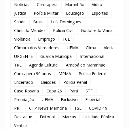
Notícias
Carutapera
Maranhão
Vídeo
Justiça
Polícia Militar
Educação
Esportes
Saúde
Brasil
Luís Domingues
Cândido Mendes
Polícia Civil
Godofredo Viana
Violência
Emprego
TCE
Câmara dos Vereadores
UEMA
Clima
Alerta
URGENTE
Guarda Municipal
Internacional
TRE
Agenda Cultural
Amapá do Maranhão
Carutapera 90 anos
MPMA
Polícia Federal
Encerrado
Eleições
Polícia Penal
Caso Rosana
Copa 26
Pará
STF
Premiação
UFMA
Exclusivo
Especial
PRF
CTP News Memória
TSE
COVID-19
Destaque
Editorial
Marcas
Utilidade Pública
Verifica