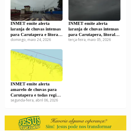
INMET emite alerta
INMET emite alerta
laranja de chuvas intensas
laranja de chuvas intensas
para Carutapera e litoral
para Carutapera, litoral e
domingo, maio 24, 2026
terça-feira, maio 05, 2026
do Maranhão neste
centro do Maranhão nesta
domingo (24)
terça-feira (5)
INMET emite alerta
amarelo de chuvas para
Carutapera e todas regiões
segunda-feira, abril 06, 2026
do Maranhão nesta
segunda-feira (6)