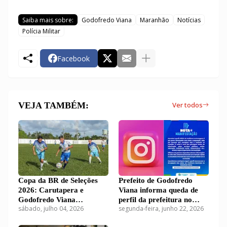
Saiba mais sobre:
Godofredo Viana
Maranhão
Notícias
Polícia Militar
Facebook
VEJA TAMBÉM:
Ver todos
Copa da BR de Seleções
Prefeito de Godofredo
2026: Carutapera e
Viana informa queda de
Godofredo Viana
perfil da prefeitura no
sábado, julho 04, 2026
segunda-feira, junho 22, 2026
empatam sem gols na
Instagram
abertura do Grupo 1