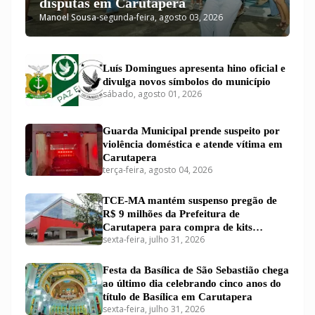
disputas em Carutapera
Manoel Sousa
-
segunda-feira, agosto 03, 2026
Luís Domingues apresenta hino oficial e
divulga novos símbolos do município
sábado, agosto 01, 2026
Guarda Municipal prende suspeito por
violência doméstica e atende vítima em
Carutapera
terça-feira, agosto 04, 2026
TCE-MA mantém suspenso pregão de
R$ 9 milhões da Prefeitura de
Carutapera para compra de kits
sexta-feira, julho 31, 2026
educacionais
Festa da Basílica de São Sebastião chega
ao último dia celebrando cinco anos do
título de Basílica em Carutapera
sexta-feira, julho 31, 2026