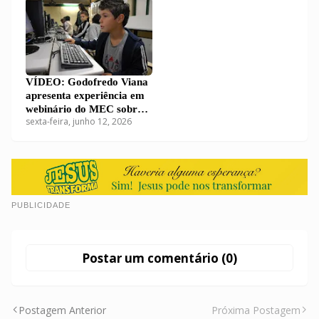
VÍDEO: Godofredo Viana
apresenta experiência em
webinário do MEC sobre
sexta-feira, junho 12, 2026
educação digital e
midiática nas escolas
PUBLICIDADE
Postar um comentário (0)
Postagem Anterior
Próxima Postagem