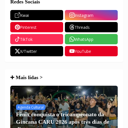
Redes Sociais
Kwai
Instagram
Pinterest
Threads
TikTok
WhatsApp
X/Twitter
YouTube
➕ Mais lidas >
Agenda Cultural
Fênix conquista o tricampeonato da
Gincana CARU 2026 após três dias de